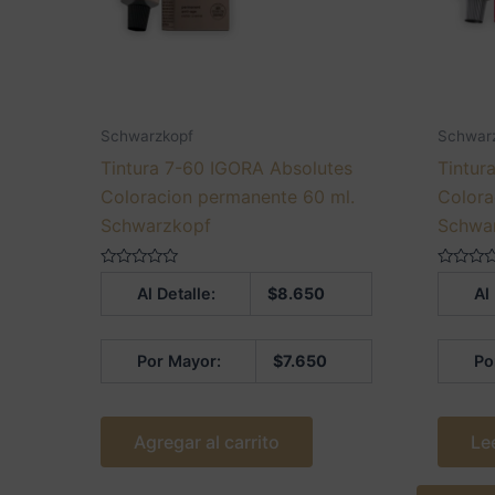
Schwarzkopf
Schwar
Tintura 7-60 IGORA Absolutes
Tintur
Coloracion permanente 60 ml.
Colora
Schwarzkopf
Schwa
Valorado
Valorado
Al Detalle:
$
8.650
Al
en
en
0
0
de
de
5
5
Por Mayor:
$
7.650
Po
Agregar al carrito
Le