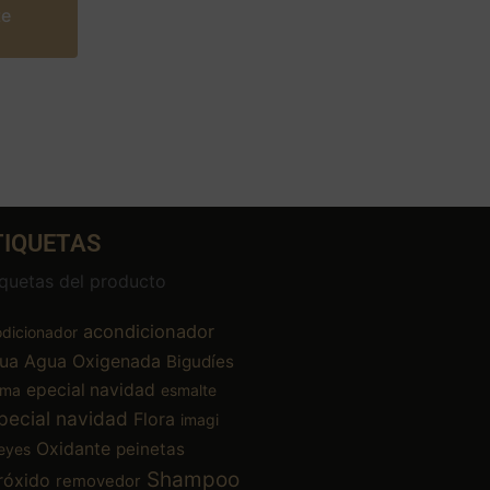
te
TIQUETAS
iquetas del producto
acondicionador
dicionador
ua
Agua Oxigenada
Bigudíes
epecial navidad
ema
esmalte
pecial navidad
Flora
imagi
Oxidante
peinetas
eyes
Shampoo
róxido
removedor