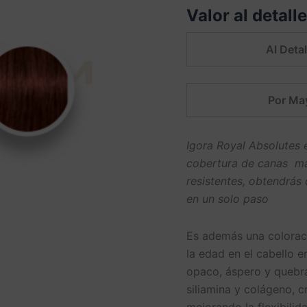
Valor al detall
ml.
Schwarzkopf
cantidad
Al Detal
Por Ma
Igora Royal Absolutes
cobertura de canas mas
resistentes, obtendrás
en un solo paso
Es además una coloraci
la edad en el cabello e
opaco, áspero y quebra
siliamina y colágeno, c
mejorando la flexibili