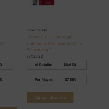
Schwarzkopf
Tintura 6-6 IGORA royal
0 ml.
Coloracion Permanente 60 ml.
Schwarzkopf
Valorado
0
Al Detalle:
$
8.650
en
0
de
5
50
Por Mayor:
$
7.650
Agregar al carrito