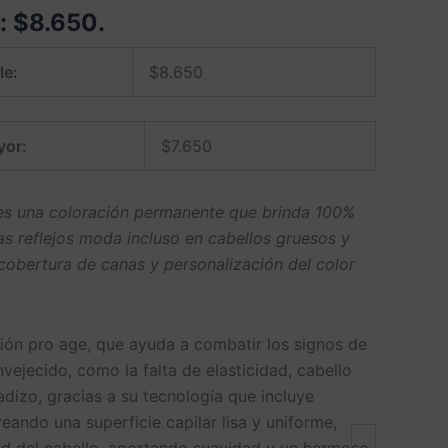
e:
$
8.650
.
le:
$
8.650
yor:
$
7.650
 es una coloración permanente que brinda 100%
 reflejos moda incluso en cabellos gruesos y
 cobertura de canas y personalización del color
ón pro age, que ayuda a combatir los signos de
nvejecido, como la falta de elasticidad, cabello
dizo, gracias a su tecnología que incluye
reando una superficie capilar lisa y uniforme,
dad del cabello, aportando suavidad y un hermoso