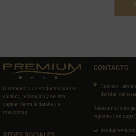
A
CONTACTO
Dionisio Hernán
Distribuidora de Productos para el
del Mar, Valpara
cuidado, reparación y belleza
capilar. Venta al detalle y a
Realizamos solo ges
mayoristas.
regiones (por pagar
tiendapremiums
REDES SOCIALES