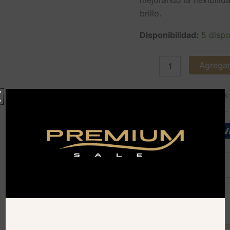
brillo.
Disponibilidad:
5 dispo
Agregar 
SKU:
04248
Categoría
Descripción
Descargar Carta Digita