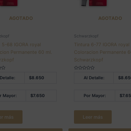
AGOTADO
AGOTADO
zkopf
Schwarzkopf
a 5-68 IGORA royal
Tintura 6-77 IGORA royal
cion Permanente 60 ml.
Coloracion Permanente 6
rzkopf
Schwarzkopf
Valorado
 Detalle:
$
8.650
Al Detalle:
$
8.65
en
0
de
5
r Mayor:
$
7.650
Por Mayor:
$
7.6
er más
Leer más