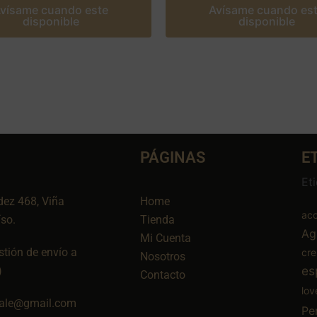
vísame cuando este
Avísame cuando es
disponible
disponible
PÁGINAS
E
Et
dez 468, Viña
Home
aco
íso.
Tienda
Ag
Mi Cuenta
tión de envío a
cr
Nosotros
es
)
Contacto
lov
ale@gmail.com
Pe