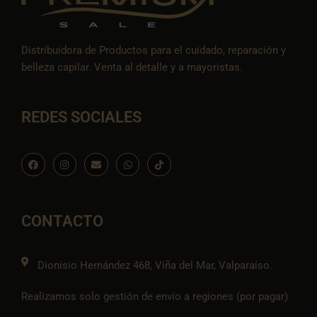
Distribuidora de Productos para el cuidado, reparación y
belleza capilar. Venta al detalle y a mayoristas.
REDES SOCIALES
F
I
E
W
I
a
n
n
h
c
c
s
v
a
o
e
t
e
t
n
b
a
l
s
-
o
g
o
a
t
o
r
p
p
i
CONTACTO
k
a
e
p
k
m
t
o
k
Dionisio Hernández 468, Viña del Mar, Valparaíso.
Realizamos solo gestión de envío a regiones (por pagar)