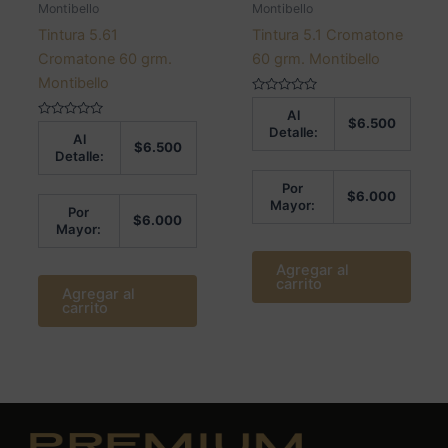
Montibello
Montibello
Tintura 5.61
Tintura 5.1 Cromatone
Cromatone 60 grm.
60 grm. Montibello
Montibello
Valorado
Al
en
$
6.500
Valorado
0
Detalle:
Al
en
de
$
6.500
0
5
Detalle:
de
5
Por
$
6.000
Mayor:
Por
$
6.000
Mayor:
Agregar al
carrito
Agregar al
carrito