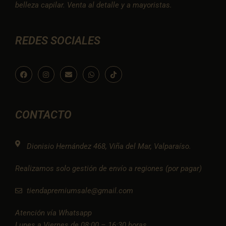
belleza capilar. Venta al detalle y a mayoristas.
REDES SOCIALES
F
I
E
W
I
a
n
n
h
c
c
s
v
a
o
e
t
e
t
n
b
a
l
s
-
o
g
o
a
t
o
r
p
p
i
CONTACTO
k
a
e
p
k
m
t
o
k
Dionisio Hernández 468, Viña del Mar, Valparaíso.
Realizamos solo gestión de envío a regiones (por pagar)
tiendapremiumsale@gmail.com
Atención vía Whatsapp
Lunes a Viernes de 08:00 – 16:30 horas