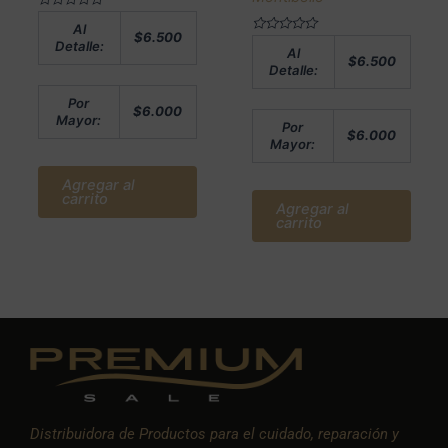
Valorado
Al
en
$
6.500
0
Valorado
Detalle:
Al
de
en
$
6.500
5
0
Detalle:
de
5
Por
$
6.000
Mayor:
Por
$
6.000
Mayor:
Agregar al
carrito
Agregar al
carrito
Distribuidora de Productos para el cuidado, reparación y