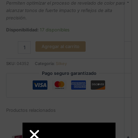
-
Permiten optimizar el proceso de revelado de color para
alcanzar tonos de fuerte impacto y reflejos de alta
precisión.
Disponibilidad:
17 disponibles
Agregar al carrito
SKU:
04352
Categoría:
Silkey
Pago seguro garantizado
Productos relacionados
+