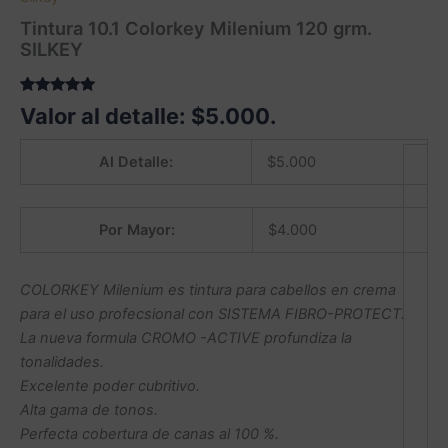
Tintura 10.1 Colorkey Milenium 120 grm.
SILKEY
Valorado
1
Valor al detalle:
$
5.000
.
5.00
sobre
5 basado
en
Al Detalle:
$
5.000
puntuación
de cliente
Por Mayor:
$
4.000
COLORKEY Milenium es tintura para cabellos en crema
para el uso profecsional con SISTEMA FIBRO-PROTECT.
La nueva formula CROMO -ACTIVE profundiza la
tonalidades.
Excelente poder cubritivo.
Alta gama de tonos.
Perfecta cobertura de canas al 100 %.