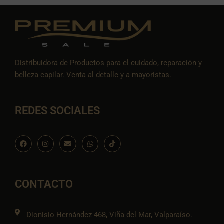
Distribuidora de Productos para el cuidado, reparación y
belleza capilar. Venta al detalle y a mayoristas.
REDES SOCIALES
F
I
E
W
I
a
n
n
h
c
c
s
v
a
o
e
t
e
t
n
b
a
l
s
-
o
g
o
a
t
o
r
p
p
i
CONTACTO
k
a
e
p
k
m
t
o
k
Dionisio Hernández 468, Viña del Mar, Valparaíso.