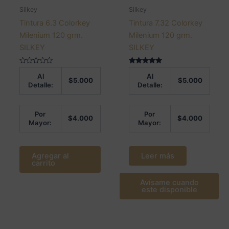
Silkey
Silkey
Tintura 6.3 Colorkey
Tintura 7.32 Colorkey
Milenium 120 grm.
Milenium 120 grm.
SILKEY
SILKEY
Valorado
Valorado en
Al
Al
en
5.00
$
5.000
$
5.000
0
de 5
Detalle:
Detalle:
de
5
Por
Por
$
4.000
$
4.000
Mayor:
Mayor:
Agregar al
Leer más
carrito
Avísame cuando
este disponible