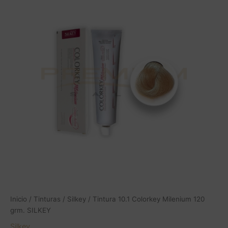
Colorkey
Milenium
120
grm.
SILKEY
cantidad
Inicio
/
Tinturas
/
Silkey
/ Tintura 10.1 Colorkey Milenium 120
grm. SILKEY
Silkey