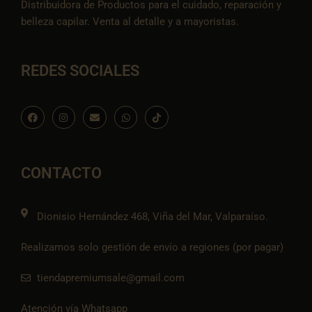
Distribuidora de Productos para el cuidado, reparación y
belleza capilar. Venta al detalle y a mayoristas.
REDES SOCIALES
F
I
E
W
I
a
n
n
h
c
c
s
v
a
o
e
t
e
t
n
b
a
l
s
-
o
g
o
a
t
o
r
p
p
i
CONTACTO
k
a
e
p
k
m
t
o
k
Dionisio Hernández 468, Viña del Mar, Valparaíso.
Realizamos solo gestión de envío a regiones (por pagar)
tiendapremiumsale@gmail.com
Atención vía Whatsapp