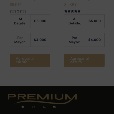
SILKEY
SILKEY
Valorado
Valorado en
Al
Al
en
5.00
$
5.000
$
5.000
0
de 5
Detalle:
Detalle:
de
5
Por
Por
$
4.000
$
4.000
Mayor:
Mayor:
Agregar al
Agregar al
carrito
carrito