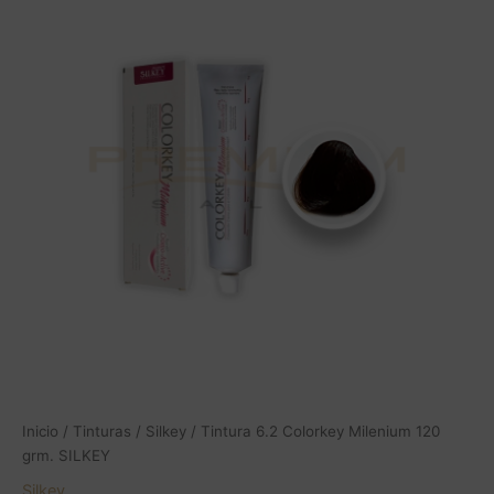
Colorkey
Milenium
120
grm.
SILKEY
cantidad
Inicio
/
Tinturas
/
Silkey
/ Tintura 6.2 Colorkey Milenium 120
grm. SILKEY
Silkey