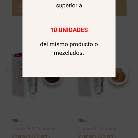
superior a
Agregar al
Agregar al
carrito
carrito
10 UNIDADES
del mismo producto o
mezclados.
Silkey
Silkey
Tintura 6.3 Colorkey
Tintura 8 Colorkey
Milenium 120 grm.
Milenium 120 grm.