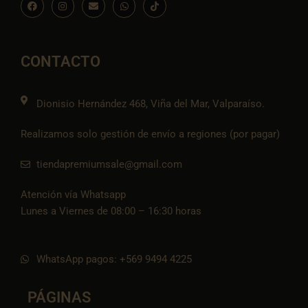
a
n
n
h
c
c
s
v
a
o
e
t
e
t
n
b
a
l
s
-
o
g
o
a
t
o
r
p
p
i
CONTACTO
k
a
e
p
k
m
t
o
k
Dionisio Hernández 468, Viña del Mar, Valparaíso.
Realizamos solo gestión de envío a regiones (por pagar)
tiendapremiumsale@gmail.com
Atención vía Whatsapp
Lunes a Viernes de 08:00 – 16:30 horas
WhatsApp pagos: +569 9494 4225
PÁGINAS