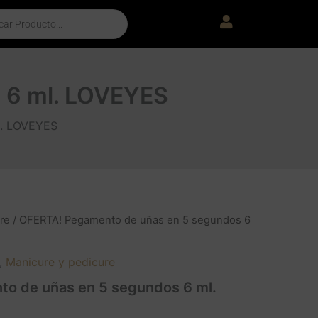
 6 ml. LOVEYES
l. LOVEYES
re
/ OFERTA! Pegamento de uñas en 5 segundos 6
,
Manicure y pedicure
o de uñas en 5 segundos 6 ml.