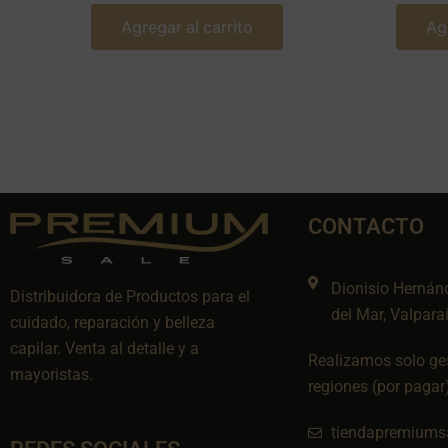
Agregar al carrito
Ag
CONTACTO
Dionisio Hernán
Distribuidora de Productos para el
del Mar, Valpara
cuidado, reparación y belleza
capilar. Venta al detalle y a
Realizamos solo ges
mayoristas.
regiones (por pagar
tiendapremiums