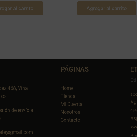
regar al carrito
Agregar al carrito
PÁGINAS
E
Et
dez 468, Viña
Home
aco
íso.
Tienda
Ag
Mi Cuenta
tión de envío a
cr
Nosotros
es
)
Contacto
lov
ale@gmail.com
Pe