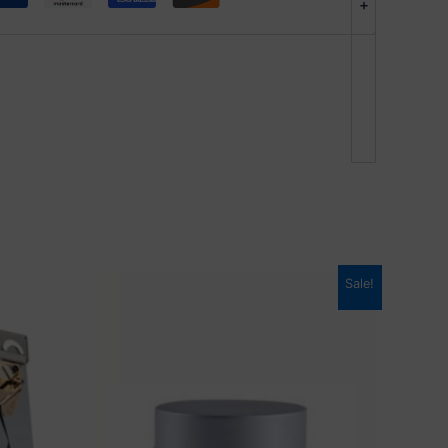
+
Sale!