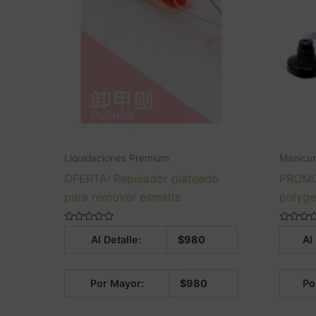
Liquidaciones Premium
Manicur
OFERTA! Repujador plateado
PROMO
para remover esmalte
polyge
Valorado
Valorado
Al Detalle:
$
980
Al
en
en
0
0
de
de
5
5
Por Mayor:
$
980
Po