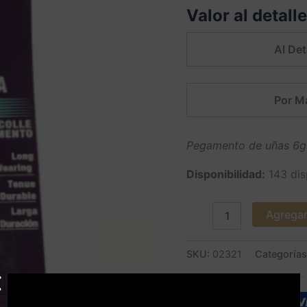
Valor al detall
ml.
LOVEYES
cantidad
Al Det
Por M
Pegamento de uñas 6g 
Disponibilidad:
143 dis
Agregar 
SKU:
02321
Categoría