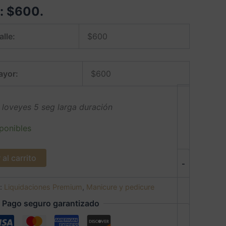
e:
$
600
.
alle:
$
600
ayor:
$
600
loveyes 5 seg larga duración
ponibles
al carrito
-
s:
Liquidaciones Premium
,
Manicure y pedicure
Pago seguro garantizado