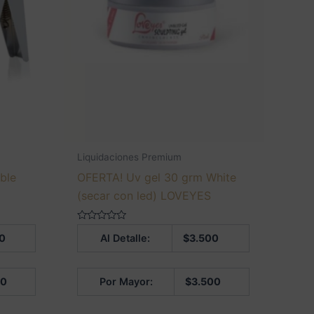
Liquidaciones Premium
ble
OFERTA! Uv gel 30 grm White
(secar con led) LOVEYES
Valorado
0
Al Detalle:
$
3.500
en
0
de
5
50
Por Mayor:
$
3.500