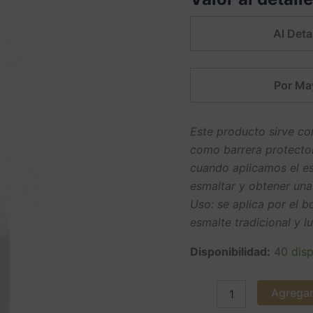
LOVEYES
cantidad
Al Detal
Por Ma
Este producto sirve c
como barrera protectora
cuando aplicamos el es
esmaltar y obtener una
Uso: se aplica por el b
esmalte tradicional y l
Disponibilidad:
40 disp
Agregar 