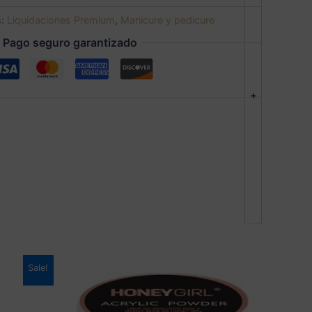
s:
Liquidaciones Premium
,
Manicure y pedicure
Pago seguro garantizado
+
Este
Sale!
producto
tiene