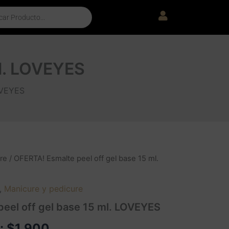
ml. LOVEYES
OVEYES
re
/ OFERTA! Esmalte peel off gel base 15 ml.
,
Manicure y pedicure
eel off gel base 15 ml. LOVEYES
e:
$
1.900
.