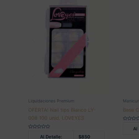
Liquidaciones Premium
Manicur
OFERTA! Nail tips Blanco LY-
Base C
008 100 unid. LOVEYES
Valorado
Al
en
Valorado
0
Al Detalle:
$
850
en
de