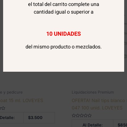
el total del carrito complete una
cantidad igual o superior a
10 UNIDADES
del mismo producto o mezclados.
e y pedicure
Liquidaciones Premium
oat 15 ml. LOVEYES
OFERTA! Nail tips blanco 
047 100 unid. LOVEYES
 Detalle:
$
3.500
Valorado
Al Detalle:
$
85
en