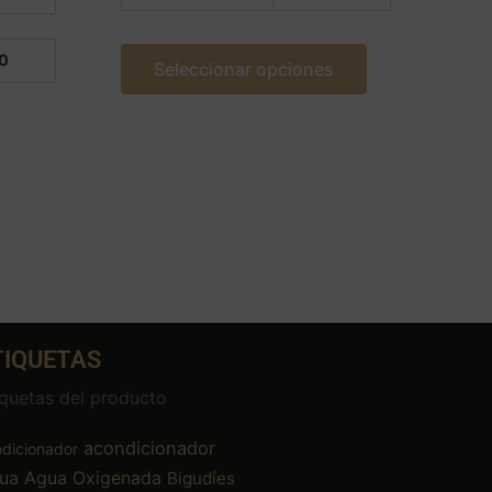
0
Seleccionar opciones
TIQUETAS
iquetas del producto
acondicionador
dicionador
ua
Agua Oxigenada
Bigudíes