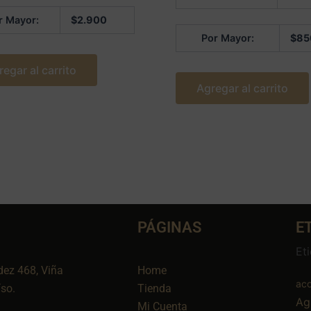
0
de
r Mayor:
$
2.900
5
Por Mayor:
$
85
regar al carrito
Agregar al carrito
PÁGINAS
E
Et
dez 468, Viña
Home
aco
íso.
Tienda
Ag
Mi Cuenta