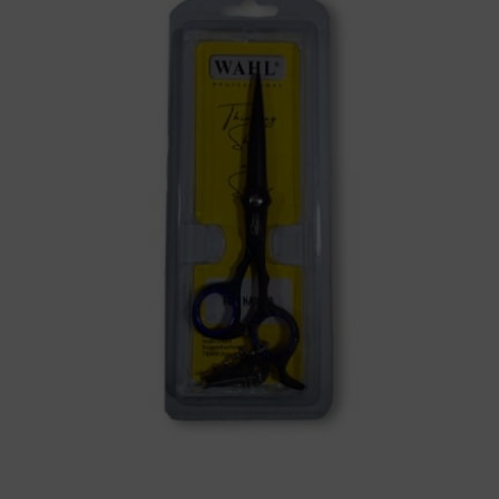
negra
WAHL
cantidad