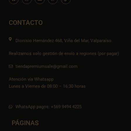
c
s
v
a
o
e
t
e
t
n
b
a
l
s
-
o
g
o
a
t
o
r
p
p
i
CONTACTO
k
a
e
p
k
m
t
o
k
Dionisio Hernández 468, Viña del Mar, Valparaíso.
Realizamos solo gestión de envío a regiones (por pagar)
tiendapremiumsale@gmail.com
Atención vía Whatsapp
Lunes a Viernes de 08:00 – 16:30 horas
WhatsApp pagos: +569 9494 4225
PÁGINAS