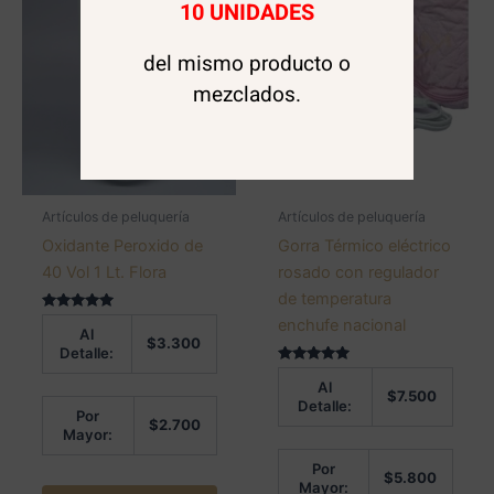
10 UNIDADES
del mismo producto o
mezclados.
Artículos de peluquería
Artículos de peluquería
Oxidante Peroxido de
Gorra Térmico eléctrico
40 Vol 1 Lt. Flora
rosado con regulador
de temperatura
Valorado en
enchufe nacional
Al
5.00
$
3.300
de 5
Detalle:
Valorado en
Al
5.00
$
7.500
de 5
Detalle:
Por
$
2.700
Mayor:
Por
$
5.800
Mayor: