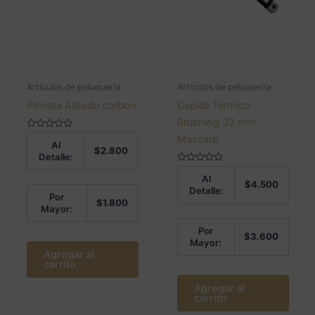
Artículos de peluquería
Artículos de peluquería
Peineta Alisado carbon
Cepillo Termico
Brushing 32 mm.
Valorado
Maxcare
Al
en
$
2.800
0
Detalle:
de
5
Valorado
Al
en
$
4.500
0
Detalle:
de
Por
$
1.800
5
Mayor:
Por
$
3.600
Mayor:
Agregar al
carrito
Agregar al
carrito