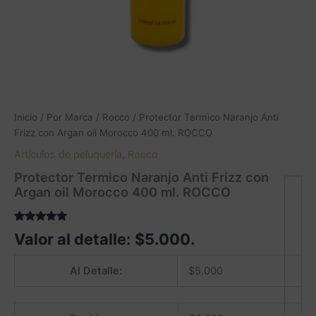
Inicio
/
Por Marca
/
Rocco
/ Protector Termico Naranjo Anti
Frizz con Argan oil Morocco 400 ml. ROCCO
Artículos de peluquería
,
Rocco
Protector Termico Naranjo Anti Frizz con
Argan oil Morocco 400 ml. ROCCO
Valorado
3
Valor al detalle:
$
5.000
.
5.00
sobre
5 basado
en
Al Detalle:
$
5.000
puntuaciones
de clientes