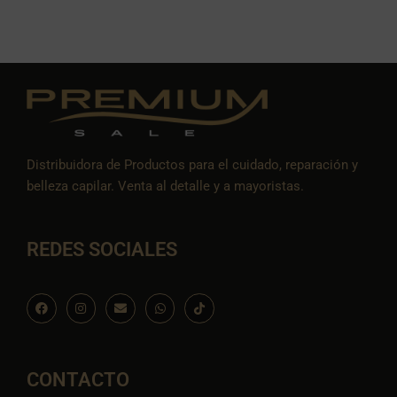
Distribuidora de Productos para el cuidado, reparación y
belleza capilar. Venta al detalle y a mayoristas.
REDES SOCIALES
F
I
E
W
I
a
n
n
h
c
c
s
v
a
o
e
t
e
t
n
b
a
l
s
-
o
g
o
a
t
o
r
p
p
i
CONTACTO
k
a
e
p
k