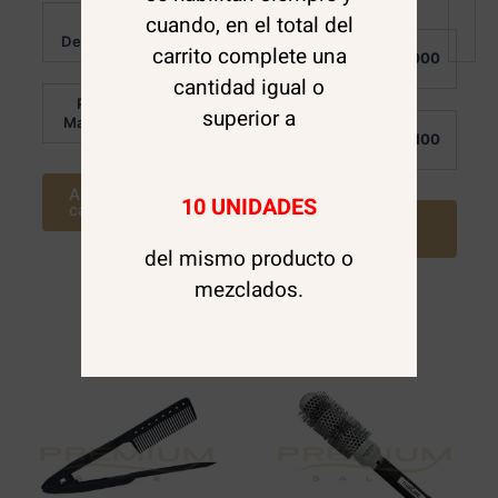
Valorado
cuando, en el total del
Al
en
$
4.500
3.50
Valorado
Detalle:
Al
de 5
en
carrito complete una
$
4.000
0
Detalle:
de
cantidad igual o
5
Por
superior a
$
2.700
Mayor:
Por
$
3.100
Mayor:
Agregar al
10 UNIDADES
carrito
Agregar al
carrito
del mismo producto o
mezclados.