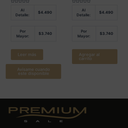
Valorado
Valorado
Al
Al
en
en
$
4.490
$
4.490
0
0
Detalle:
Detalle:
de
de
5
5
Por
Por
$
3.740
$
3.740
Mayor:
Mayor:
Leer más
Agregar al
carrito
Avísame cuando
este disponible