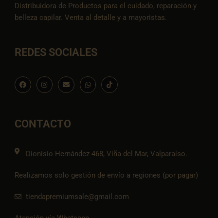
Distribuidora de Productos para el cuidado, reparación y
belleza capilar. Venta al detalle y a mayoristas.
REDES SOCIALES
F
I
E
W
I
a
n
n
h
c
c
s
v
a
o
e
t
e
t
n
b
a
l
s
-
o
g
o
a
t
o
r
p
p
i
CONTACTO
k
a
e
p
k
m
t
o
k
Dionisio Hernández 468, Viña del Mar, Valparaíso.
Realizamos solo gestión de envío a regiones (por pagar)
tiendapremiumsale@gmail.com