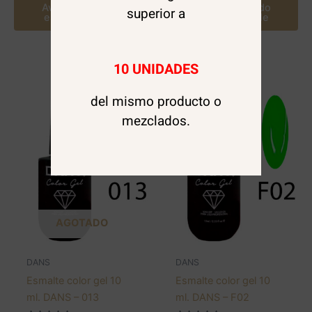
Avísame cuando
Avísame cuando
superior a
este disponible
este disponible
10 UNIDADES
del mismo producto o
mezclados.
AGOTADO
DANS
DANS
Esmalte color gel 10
Esmalte color gel 10
ml. DANS – 013
ml. DANS – F02