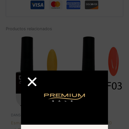
Productos relacionados
AGOTADO
AGOTADO
DANS
DANS
Esmalte color gel 10
Esmalte color gel 10