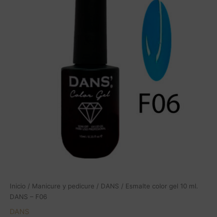
Inicio
/
Manicure y pedicure
/
DANS
/ Esmalte color gel 10 ml.
DANS – F06
DANS