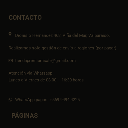
e
t
e
t
n
b
a
l
s
-
o
g
o
a
t
o
r
p
p
i
CONTACTO
k
a
e
p
k
m
t
o
k
Dionisio Hernández 468, Viña del Mar, Valparaíso.
Realizamos solo gestión de envío a regiones (por pagar)
tiendapremiumsale@gmail.com
Atención vía Whatsapp
Lunes a Viernes de 08:00 – 16:30 horas
WhatsApp pagos: +569 9494 4225
PÁGINAS