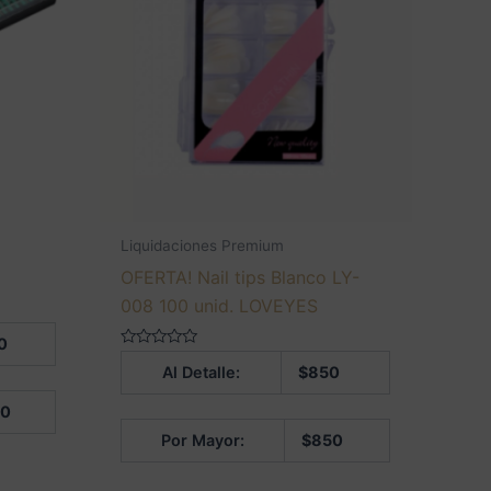
Liquidaciones Premium
OFERTA! Nail tips Blanco LY-
008 100 unid. LOVEYES
0
Valorado
Al Detalle:
$
850
en
0
de
00
5
Por Mayor:
$
850