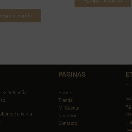
Agregar al carrito
regar al carrito
PÁGINAS
E
Et
dez 468, Viña
Home
aco
íso.
Tienda
Ag
Mi Cuenta
tión de envío a
cr
Nosotros
es
)
Contacto
lov