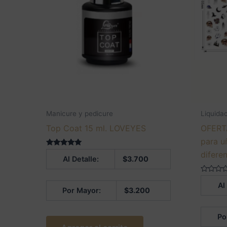
Manicure y pedicure
Liquida
Top Coat 15 ml. LOVEYES
OFERTA
para u
Valorado en
difere
Al Detalle:
$
3.700
5.00
de 5
Valorado
Al
en
Por Mayor:
$
3.200
0
de
5
Po