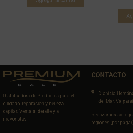
Agregar al carrito
Ag
CONTACTO
Dionisio Hernán
Distribuidora de Productos para el
del Mar, Valpara
cuidado, reparación y belleza
capilar. Venta al detalle y a
Realizamos solo ges
mayoristas.
regiones (por pagar