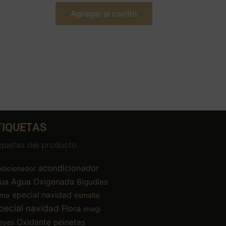
Agregar al carrito
TIQUETAS
iquetas del producto
acondicionador
dicionador
ua
Agua Oxigenada
Bigudíes
epecial navidad
ema
esmalte
pecial navidad
Flora
imagi
Oxidante
peinetas
eyes