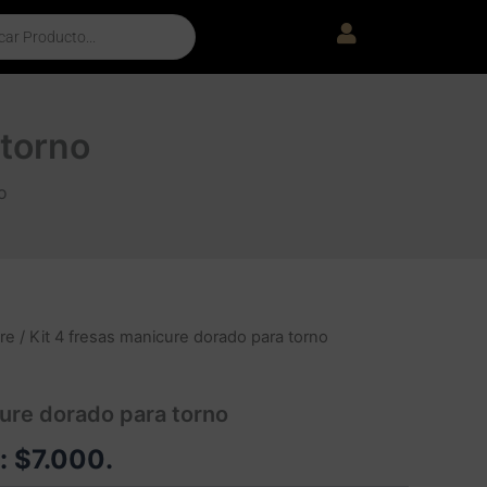
 torno
o
re
/ Kit 4 fresas manicure dorado para torno
cure dorado para torno
e:
$
7.000
.