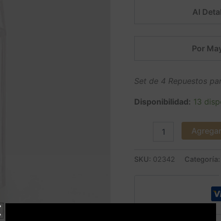
Al Detal
Por May
Set de 4 Repuestos par
Disponibilidad:
13 disp
Agregar 
SKU:
02342
Categoría