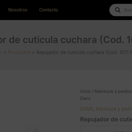
Products
Nosotros
Contacto
search
r de cuticula cuchara (Cod. 
io
Productos
Repujador de cuticula cuchara (Cod. 107)
Inicio
/
Manicure y pedicu
Dans
DANS
,
Manicure y pedi
Repujador de cuti