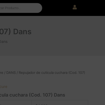
107) Dans
 Dans
re
/
DANS
/ Repujador de cuticula cuchara (Cod. 107)
cure
cula cuchara (Cod. 107) Dans