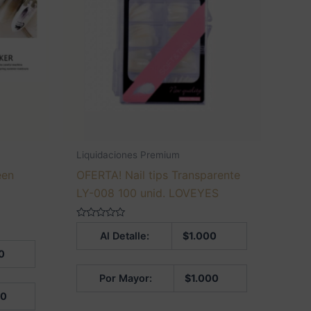
Liquidaciones Premium
een
OFERTA! Nail tips Transparente
LY-008 100 unid. LOVEYES
Valorado
Al Detalle:
$
1.000
en
0
0
de
5
Por Mayor:
$
1.000
00