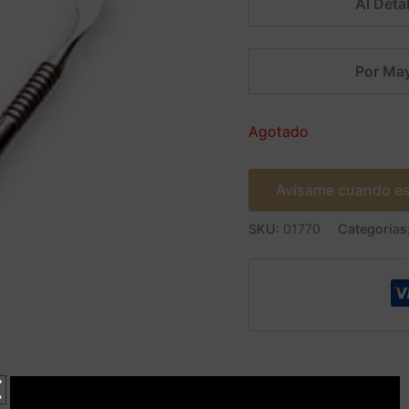
Al Detal
Por May
Agotado
Avísame cuando es
SKU:
01770
Categorías