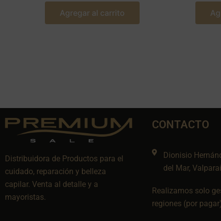
Agregar al carrito
Ag
CONTACTO
Dionisio Hernán
Distribuidora de Productos para el
del Mar, Valpara
cuidado, reparación y belleza
capilar. Venta al detalle y a
Realizamos solo ges
mayoristas.
regiones (por pagar