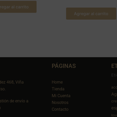
regar al carrito
Agregar al carrito
PÁGINAS
E
Et
dez 468, Viña
Home
aco
íso.
Tienda
Ag
Mi Cuenta
tión de envío a
cr
Nosotros
es
)
Contacto
lov