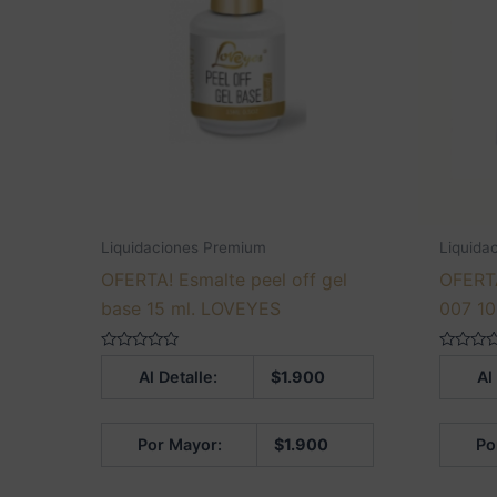
Liquidaciones Premium
Liquida
OFERTA! Esmalte peel off gel
OFERTA
base 15 ml. LOVEYES
007 10
Valorado
Valorado
Al Detalle:
$
1.900
Al
en
en
0
0
de
de
5
5
Por Mayor:
$
1.900
Po