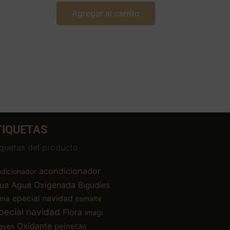
Agregar al carrito
TIQUETAS
iquetas del producto
acondicionador
dicionador
ua
Agua Oxigenada
Bigudíes
epecial navidad
ema
esmalte
pecial navidad
Flora
imagi
Oxidante
peinetas
eyes