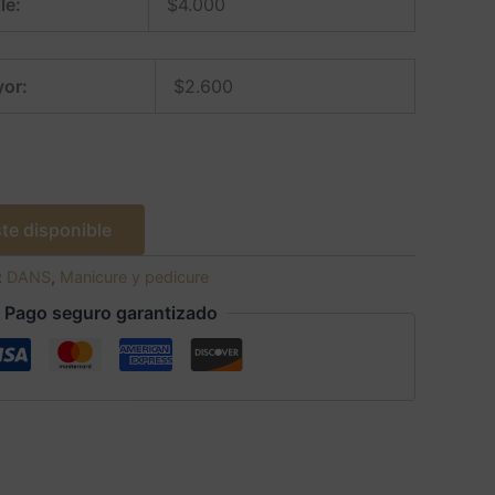
le:
$
4.000
or:
$
2.600
te disponible
:
DANS
,
Manicure y pedicure
Pago seguro garantizado