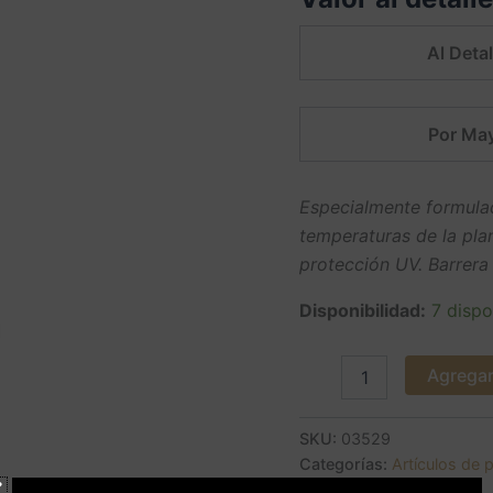
Al Detal
Por May
Especialmente formulad
temperaturas de la pla
protección UV. Barrera
Disponibilidad:
7 dispo
Agregar 
SKU:
03529
Categorías:
Artículos de 