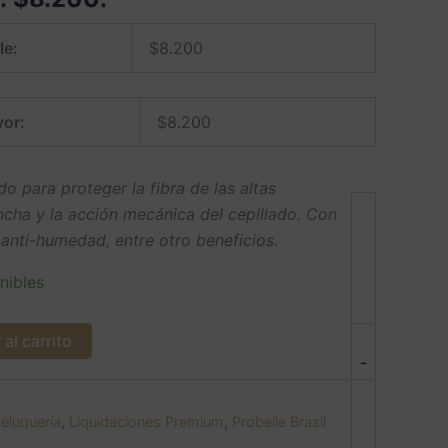
le:
$
8.200
or:
$
8.200
o para proteger la fibra de las altas
ncha y la acción mecánica del cepillado. Con
 anti-humedad, entre otro beneficios.
nibles
al carrito
-
peluquería
,
Liquidaciones Premium
,
Probelle Brasil