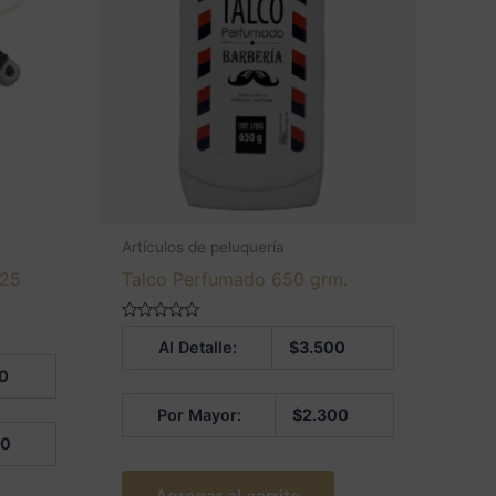
Artículos de peluquería
 25
Talco Perfumado 650 grm.
Valorado
Al Detalle:
$
3.500
en
0
0
de
5
Por Mayor:
$
2.300
50