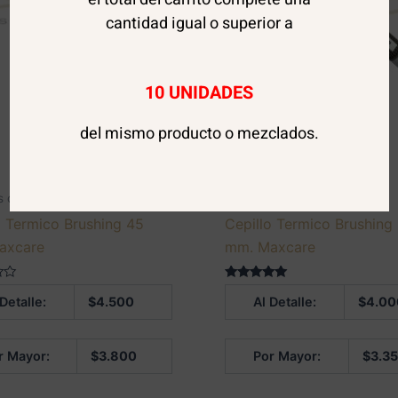
cantidad igual o superior a
10 UNIDADES
del mismo producto o mezclados.
AGOTADO
s de peluquería
Artículos de peluquería
o Termico Brushing 45
Cepillo Termico Brushing
axcare
mm. Maxcare
Valorado en
 Detalle:
$
4.500
Al Detalle:
$
4.00
5.00
de 5
r Mayor:
$
3.800
Por Mayor:
$
3.3