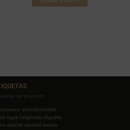
Agregar al carrito
TIQUETAS
iquetas del producto
acondicionador
dicionador
ua
Agua Oxigenada
Bigudíes
epecial navidad
ema
esmalte