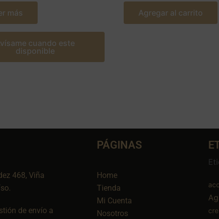
er más
Agregar al carrito
vísame cuando este
disponible
PÁGINAS
E
Et
dez 468, Viña
Home
aco
íso.
Tienda
Ag
Mi Cuenta
tión de envío a
cr
Nosotros