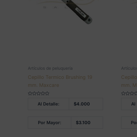
Artículos de peluquería
Artículo
Cepillo Termico Brushing 19
Cepill
mm. Maxcare
mm. M
Valorado
Valorado
Al Detalle:
$
4.000
Al
en
en
0
0
de
de
5
5
Por Mayor:
$
3.100
Po