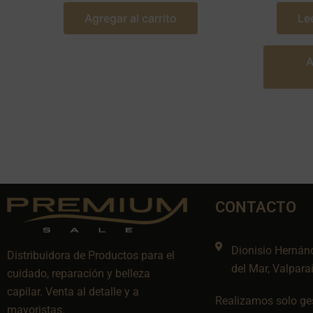
Agregar al carrito
Le
A
CONTACTO
Dionisio Hernán
Distribuidora de Productos para el
del Mar, Valpara
cuidado, reparación y belleza
capilar. Venta al detalle y a
Realizamos solo ges
mayoristas.