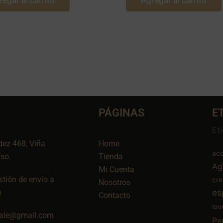
regar al carrito
Agregar al carrito
PÁGINAS
E
Et
dez 468, Viña
Home
aco
íso.
Tienda
Ag
Mi Cuenta
tión de envío a
cr
Nosotros
es
)
Contacto
lov
ale@gmail.com
Pe