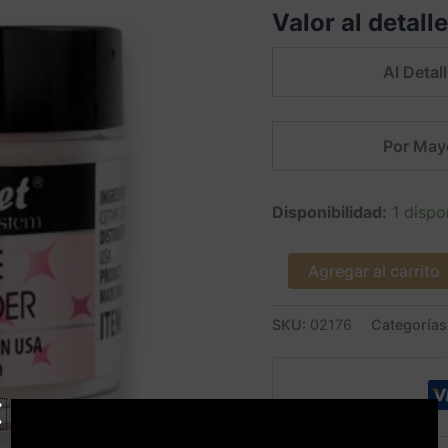
Valor al detall
(Cod.
PL420-
CR)
Al Detall
cantidad
Por May
Disponibilidad:
1 dispo
Agregar al carrito
SKU:
02176
Categorías