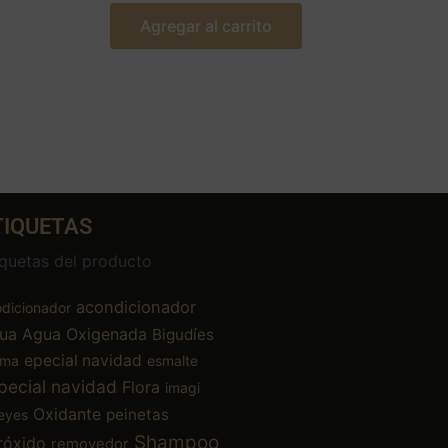
Agregar al carrito
TIQUETAS
iquetas del producto
acondicionador
dicionador
ua
Agua Oxigenada
Bigudíes
epecial navidad
ema
esmalte
pecial navidad
Flora
imagi
Oxidante
peinetas
eyes
Shampoo
róxido
removedor