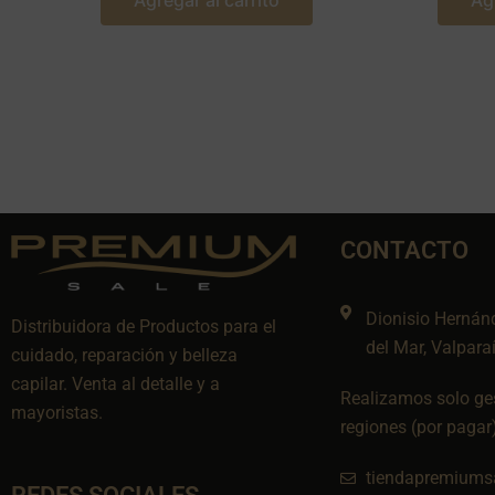
Agregar al carrito
Ag
CONTACTO
Dionisio Hernán
Distribuidora de Productos para el
del Mar, Valpara
cuidado, reparación y belleza
capilar. Venta al detalle y a
Realizamos solo ges
mayoristas.
regiones (por pagar
tiendapremiums