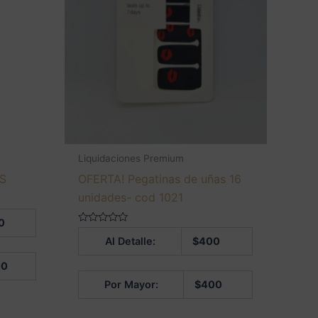
Liquidaciones Premium
ES
OFERTA! Pegatinas de uñas 16
unidades- cod 1021
0
Valorado
Al Detalle:
$
400
en
0
de
00
5
Por Mayor:
$
400