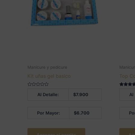
Manicure y pedicure
Manicur
Kit uñas gel basico
Top Co
Valorado
Valorado
Al Detalle:
$
7.900
Al
en
5.00
0
de 5
de
5
Por Mayor:
$
6.700
Po