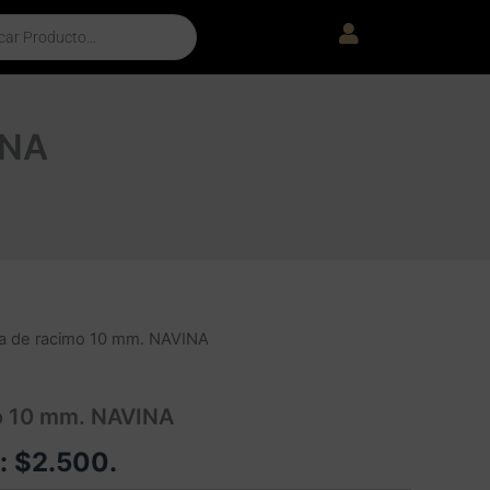
INA
a de racimo 10 mm. NAVINA
o 10 mm. NAVINA
e:
$
2.500
.