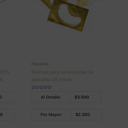
Pestañas
 100%
Parches para extensiones de
NA
pestañas 20 pares
Valorado
0
Al Detalle:
$
3.500
en
0
de
5
00
Por Mayor:
$
2.300