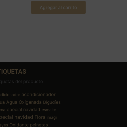
Agregar al carrito
TIQUETAS
iquetas del producto
acondicionador
dicionador
ua
Agua Oxigenada
Bigudíes
epecial navidad
ema
esmalte
pecial navidad
Flora
imagi
Oxidante
peinetas
eyes