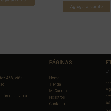
regar al carrito
Agregar al carrito
PÁGINAS
E
Et
dez 468, Viña
Home
aco
íso.
Tienda
Ag
Mi Cuenta
tión de envío a
cr
Nosotros
es
)
Contacto
lov