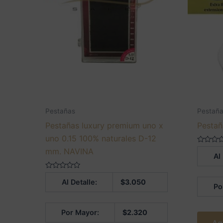
Pestañas
Pestañ
Pestañas luxury premium uno x
Pesta
uno 0.15 100% naturales D-12
Valorado
mm. NAVINA
Al
en
0
de
Valorado
5
Al Detalle:
$
3.050
en
Po
0
de
5
Por Mayor:
$
2.320