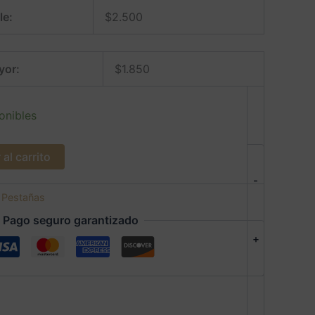
le:
$
2.500
yor:
$
1.850
onibles
al carrito
-
:
Pestañas
Pago seguro garantizado
+