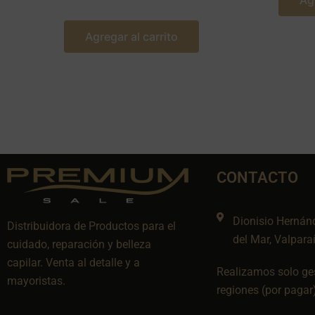
Ag
Agregar al carrito
CONTACTO
Dionisio Hernán
Distribuidora de Productos para el
del Mar, Valpara
cuidado, reparación y belleza
capilar. Venta al detalle y a
Realizamos solo ges
mayoristas.
regiones (por pagar