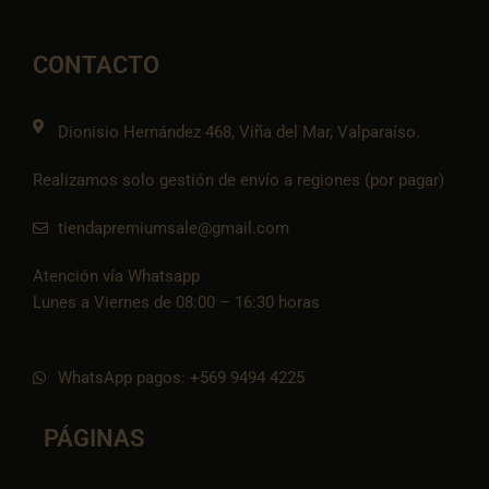
e
t
e
t
n
b
a
l
s
-
o
g
o
a
t
o
r
p
p
i
CONTACTO
k
a
e
p
k
m
t
o
k
Dionisio Hernández 468, Viña del Mar, Valparaíso.
Realizamos solo gestión de envío a regiones (por pagar)
tiendapremiumsale@gmail.com
Atención vía Whatsapp
Lunes a Viernes de 08:00 – 16:30 horas
WhatsApp pagos: +569 9494 4225
PÁGINAS