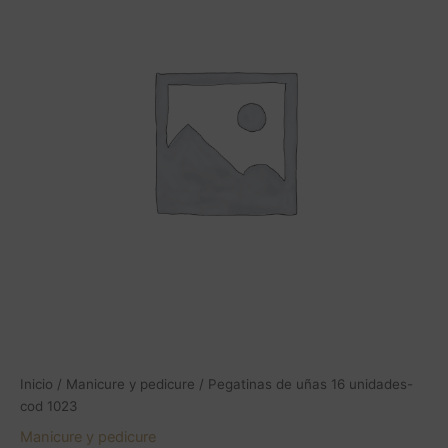
16
unidades-
cod
1023
cantidad
Inicio
/
Manicure y pedicure
/ Pegatinas de uñas 16 unidades-
cod 1023
Manicure y pedicure