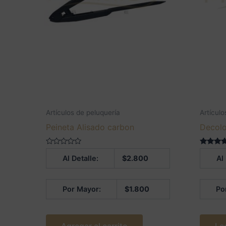
Artículos de peluquería
Artículo
Peineta Alisado carbon
Decolo
Valorado
Valorado
Al Detalle:
$
2.800
Al
en
5.00
0
de 5
de
5
Por Mayor:
$
1.800
Po