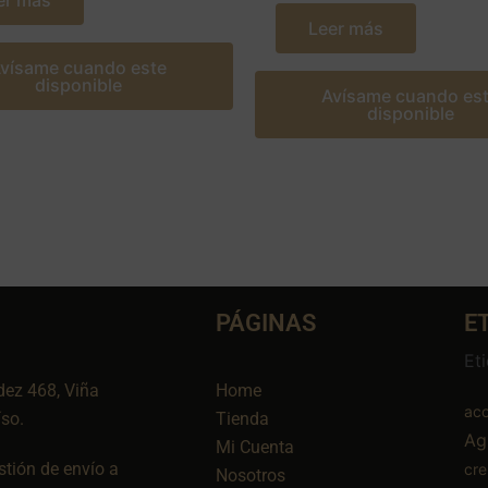
er más
Leer más
vísame cuando este
disponible
Avísame cuando es
disponible
PÁGINAS
E
Et
dez 468, Viña
Home
aco
íso.
Tienda
Ag
Mi Cuenta
tión de envío a
cr
Nosotros