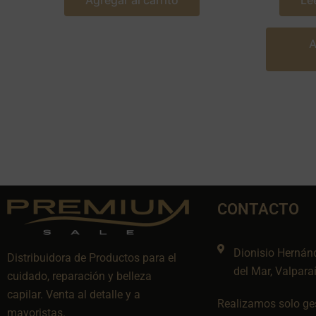
Agregar al carrito
Le
A
CONTACTO
Dionisio Hernán
Distribuidora de Productos para el
del Mar, Valpara
cuidado, reparación y belleza
capilar. Venta al detalle y a
Realizamos solo ges
mayoristas.