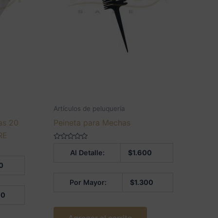
Artículos de peluquería
as 20
Peineta para Mechas
RE
Valorado
Al Detalle:
$
1.600
en
0
0
de
5
Por Mayor:
$
1.300
00