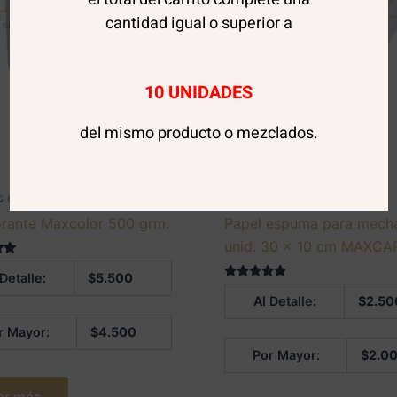
cantidad igual o superior a
10 UNIDADES
del mismo producto o mezclados.
AGOTADO
AGOTADO
s de peluquería
Artículos de peluquería
rante Maxcolor 500 grm.
Papel espuma para mech
unid. 30 x 10 cm MAXCA
 en
 Detalle:
$
5.500
Valorado en
Al Detalle:
$
2.50
5.00
de 5
r Mayor:
$
4.500
Por Mayor:
$
2.0