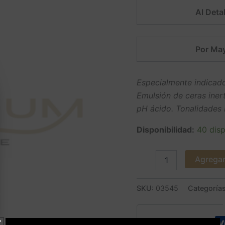
cantidad
Al Detal
Por May
Especialmente indicado
Emulsión de ceras inert
pH ácido. Tonalidades b
Disponibilidad:
40 disp
Agregar 
SKU:
03545
Categoría