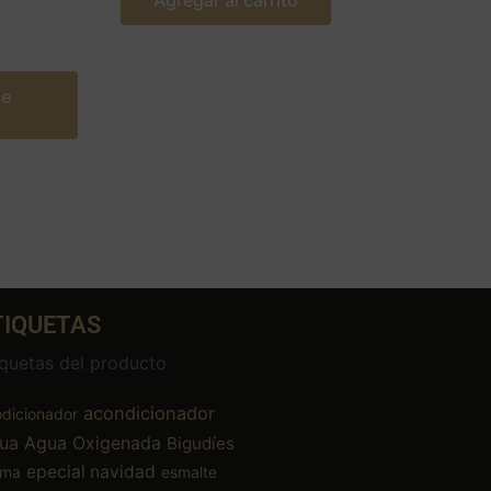
Agregar al carrito
te
TIQUETAS
iquetas del producto
acondicionador
dicionador
ua
Agua Oxigenada
Bigudíes
epecial navidad
ema
esmalte