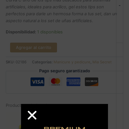
Curva C uno de los tips mas búscados para sistemas
-
artificiales, ideales para acrílico, gel estos tips son
perfectos para darle un hermosa forma a tus set, dan un
aspecto natural a los set de uñas artificiales.
Disponibilidad:
1 disponibles
Agregar al carrito
SKU:
02186
Categorías:
Manicure y pedicure
,
Mia Secret
Pago seguro garantizado
Productos relacionados
Sale!