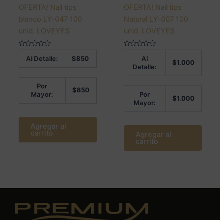
OFERTA! Nail tips
OFERTA! Nail tips
blanco LY-047 100
Natural LY-007 100
unid. LOVEYES
unid. LOVEYES
Valorado
Valorado
Al Detalle:
$
850
Al
en
en
$
1.000
0
0
Detalle:
de
de
5
5
Por
$
850
Mayor:
Por
$
1.000
Mayor:
Agregar al
carrito
Agregar al
carrito