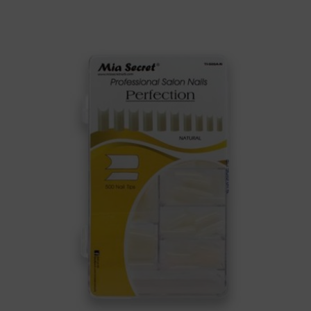
Nail
Tips
Perfection
Natural
500
Unid
Mia
Secret
(Cod.
TI-
500A-
N)
cantidad