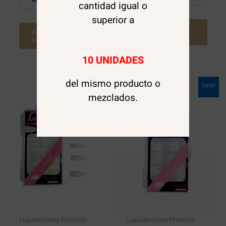
cantidad igual o
superior a
Agregar al
Agregar al
carrito
carrito
10 UNIDADES
del mismo producto o
Sale!
Sale!
mezclados.
Liquidaciones Premium
Liquidaciones Premium