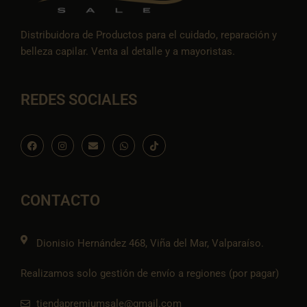
Distribuidora de Productos para el cuidado, reparación y
belleza capilar. Venta al detalle y a mayoristas.
REDES SOCIALES
F
I
E
W
I
a
n
n
h
c
c
s
v
a
o
e
t
e
t
n
b
a
l
s
-
o
g
o
a
t
o
r
p
p
i
CONTACTO
k
a
e
p
k
m
t
o
k
Dionisio Hernández 468, Viña del Mar, Valparaíso.
Realizamos solo gestión de envío a regiones (por pagar)
tiendapremiumsale@gmail.com