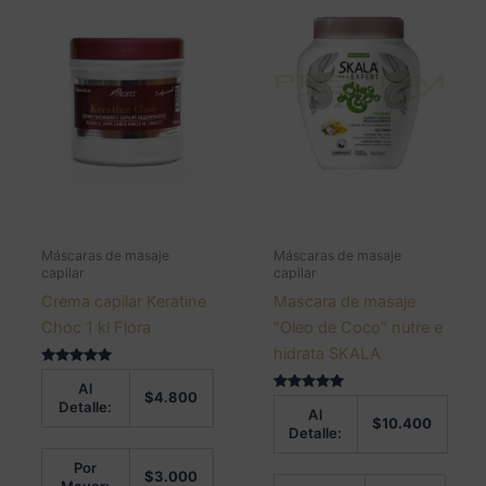
Máscaras de masaje
Máscaras de masaje
capilar
capilar
Crema capilar Keratine
Mascara de masaje
Choc 1 kl Flora
“Oleo de Coco” nutre e
hidrata SKALA
Valorado en
Al
5.00
$
4.800
de 5
Valorado en
Detalle:
Al
5.00
$
10.400
de 5
Detalle:
Por
$
3.000