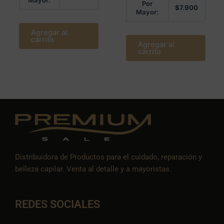
Mayor:
Por
$
7.900
Mayor:
Agregar al
carrito
Agregar al
carrito
Distribuidora de Productos para el cuidado, reparación y
belleza capilar. Venta al detalle y a mayoristas.
REDES SOCIALES