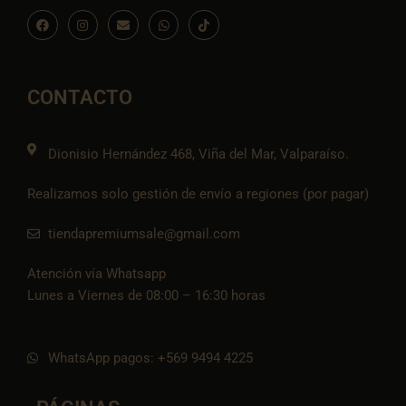
F
I
E
W
I
a
n
n
h
c
c
s
v
a
o
e
t
e
t
n
b
a
l
s
-
o
g
o
a
t
o
r
p
p
i
CONTACTO
k
a
e
p
k
m
t
o
k
Dionisio Hernández 468, Viña del Mar, Valparaíso.
Realizamos solo gestión de envío a regiones (por pagar)
tiendapremiumsale@gmail.com
Atención vía Whatsapp
Lunes a Viernes de 08:00 – 16:30 horas
WhatsApp pagos: +569 9494 4225