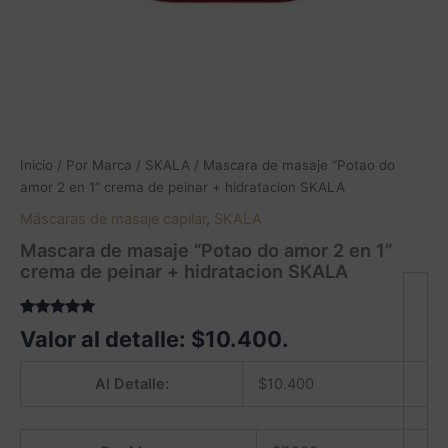
Inicio
/
Por Marca
/
SKALA
/ Mascara de masaje “Potao do
amor 2 en 1” crema de peinar + hidratacion SKALA
Máscaras de masaje capilar
,
SKALA
Mascara de masaje “Potao do amor 2 en 1”
crema de peinar + hidratacion SKALA
Valorado
2
Valor al detalle:
$
10.400
.
5.00
sobre
5 basado
en
Al Detalle:
$
10.400
puntuaciones
de clientes