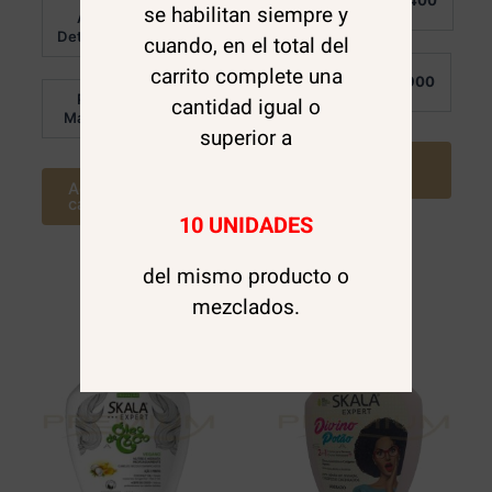
$
10.400
Valorado en
de 5
se habilitan siempre y
Detalle:
Al
5.00
$
10.400
de 5
Detalle:
cuando, en el total del
carrito complete una
Por
$
7.900
Mayor:
Por
cantidad igual o
$
7.900
Mayor:
superior a
Agregar al
carrito
Agregar al
carrito
10 UNIDADES
del mismo producto o
mezclados.