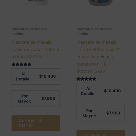
Máscaras de masaje
Máscaras de masaje
capilar
capilar
Mascara de masaje
Mascara de masaje
“Oleo de Coco” nutre e
“Divino Potao 2 en 1”
hidrata SKALA
crema de peinar +
hidratacion 1 kl.
Valorado en
(Rizado) Skala
Al
5.00
$
10.400
de 5
Detalle:
Valorado en
Al
5.00
$
10.400
de 5
Detalle:
Por
$
7.900
Mayor:
Por
$
7.900
Mayor:
Agregar al
carrito
Agregar al