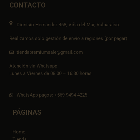
o
r
p
p
i
CONTACTO
k
a
e
p
k
m
t
o
k
Dionisio Hernández 468, Viña del Mar, Valparaíso.
Realizamos solo gestión de envío a regiones (por pagar)
tiendapremiumsale@gmail.com
Atención vía Whatsapp
Lunes a Viernes de 08:00 – 16:30 horas
WhatsApp pagos: +569 9494 4225
PÁGINAS
Home
Tienda