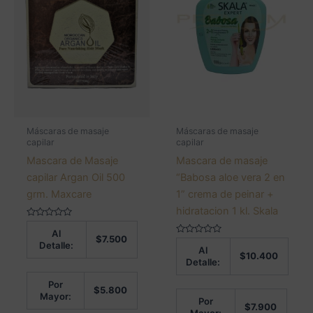
Máscaras de masaje
Máscaras de masaje
capilar
capilar
Mascara de Masaje
Mascara de masaje
capilar Argan Oil 500
“Babosa aloe vera 2 en
grm. Maxcare
1” crema de peinar +
hidratacion 1 kl. Skala
Valorado
Al
en
$
7.500
0
Valorado
Detalle:
Al
de
en
$
10.400
5
0
Detalle:
de
5
Por
$
5.800
Mayor:
Por
$
7.900