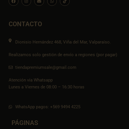
a
n
n
h
c
c
s
v
a
o
e
t
e
t
n
b
a
l
s
-
o
g
o
a
t
o
r
p
p
i
CONTACTO
k
a
e
p
k
m
t
o
k
Dionisio Hernández 468, Viña del Mar, Valparaíso.
Realizamos solo gestión de envío a regiones (por pagar)
tiendapremiumsale@gmail.com
Atención vía Whatsapp
Lunes a Viernes de 08:00 – 16:30 horas
WhatsApp pagos: +569 9494 4225
PÁGINAS