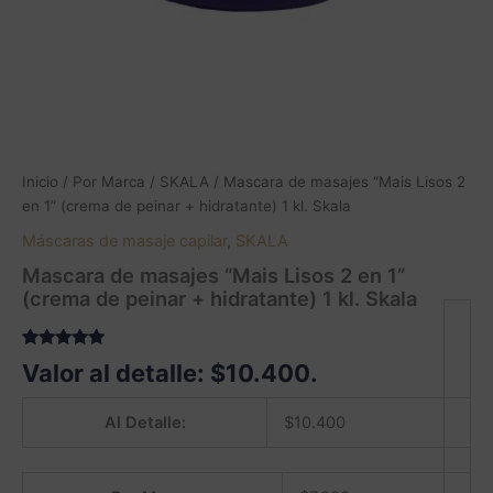
Inicio
/
Por Marca
/
SKALA
/ Mascara de masajes “Mais Lisos 2
en 1” (crema de peinar + hidratante) 1 kl. Skala
Máscaras de masaje capilar
,
SKALA
Mascara de masajes “Mais Lisos 2 en 1”
(crema de peinar + hidratante) 1 kl. Skala
Valorado
1
Valor al detalle:
$
10.400
.
5.00
sobre
5 basado
en
Al Detalle:
$
10.400
puntuación
de cliente