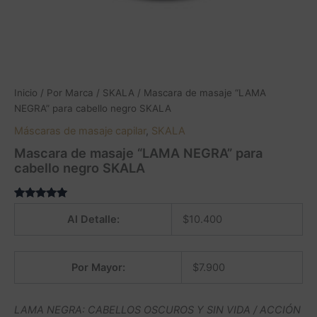
Inicio
/
Por Marca
/
SKALA
/ Mascara de masaje “LAMA
NEGRA” para cabello negro SKALA
Máscaras de masaje capilar
,
SKALA
Mascara de masaje “LAMA NEGRA” para
cabello negro SKALA
Valorado
1
5.00
sobre
Al Detalle:
$
10.400
5 basado
en
puntuación
de cliente
Por Mayor:
$
7.900
LAMA NEGRA: CABELLOS OSCUROS Y SIN VIDA / ACCIÓN