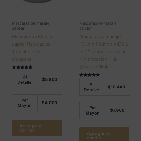
Máscaras de masaje
Máscaras de masaje
capilar
capilar
Mascara de Masaje
Mascara de masaje
capilar Reparacion
“Divino Potinho KIDS 2
Total 4 de 1 kl.
en 1” crema de peinar
Obopekal
+ hidratacion 1 kl.
(Rizado) Skala
Valorado en
Al
4.91
$
5.800
de 5
Valorado en
Detalle:
Al
5.00
$
10.400
de 5
Detalle:
Por
$
4.000
Mayor:
Por
$
7.900
Mayor:
Agregar al
carrito
Agregar al
carrito