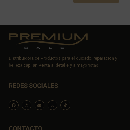
Distribuidora de Productos para el cuidado, reparación y
belleza capilar. Venta al detalle y a mayoristas.
REDES SOCIALES
F
I
E
W
I
a
n
n
h
c
c
s
v
a
o
e
t
e
t
n
b
a
l
s
-
o
g
o
a
t
o
r
p
p
i
CONTACTO