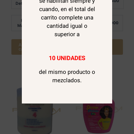
se habilitan siempre y
$
10.400
$
10.400
de 5
0
Detalle:
Detalle:
de
cuando, en el total del
5
carrito complete una
Por
Por
$
7.900
$
7.900
cantidad igual o
Mayor:
Mayor:
superior a
Agregar al
Agregar al
carrito
carrito
10 UNIDADES
del mismo producto o
mezclados.