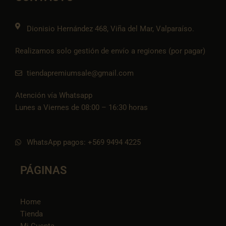
k
a
e
p
k
m
t
o
k
Dionisio Hernández 468, Viña del Mar, Valparaíso.
Realizamos solo gestión de envío a regiones (por pagar)
tiendapremiumsale@gmail.com
Atención vía Whatsapp
Lunes a Viernes de 08:00 – 16:30 horas
WhatsApp pagos: +569 9494 4225
PÁGINAS
Home
Tienda
Mi Cuenta