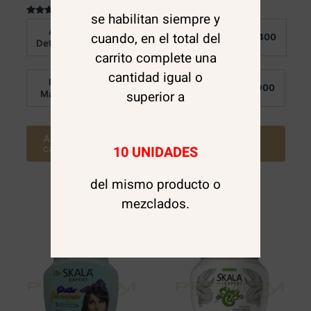
se habilitan siempre y
Valorado en
Valorado en
Al
Al
5.00
5.00
cuando, en el total del
$
10.400
$
10.400
de 5
de 5
Detalle:
Detalle:
carrito complete una
cantidad igual o
Por
Por
$
7.900
$
7.900
superior a
Mayor:
Mayor:
Agregar al
Agregar al
10 UNIDADES
carrito
carrito
del mismo producto o
mezclados.