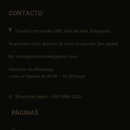
b
a
l
s
-
o
g
o
a
t
o
r
p
p
i
CONTACTO
k
a
e
p
k
m
t
o
k
Dionisio Hernández 468, Viña del Mar, Valparaíso.
Realizamos solo gestión de envío a regiones (por pagar)
tiendapremiumsale@gmail.com
Atención vía Whatsapp
Lunes a Viernes de 08:00 – 16:30 horas
WhatsApp pagos: +569 9494 4225
PÁGINAS