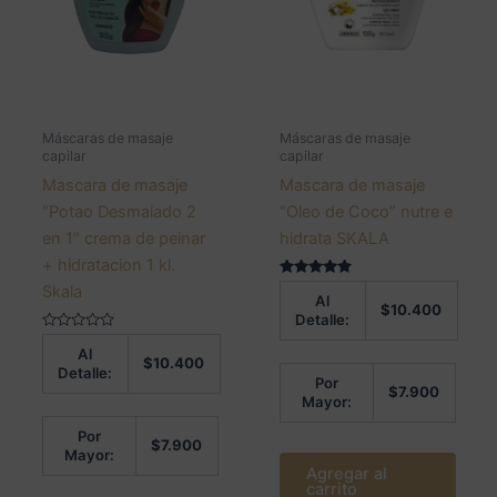
Máscaras de masaje
Máscaras de masaje
capilar
capilar
Mascara de masaje
Mascara de masaje
“Potao Desmaiado 2
“Oleo de Coco” nutre e
en 1” crema de peinar
hidrata SKALA
+ hidratacion 1 kl.
Valorado en
Skala
Al
5.00
$
10.400
de 5
Detalle:
Valorado
Al
en
$
10.400
0
Detalle:
de
Por
$
7.900
5
Mayor:
Por
$
7.900
Mayor:
Agregar al
carrito