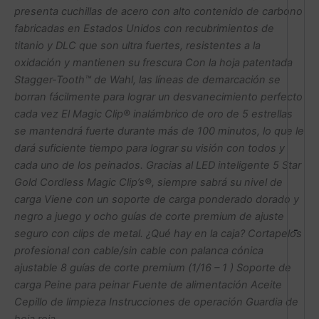
presenta cuchillas de acero con alto contenido de carbono
fabricadas en Estados Unidos con recubrimientos de
titanio y DLC que son ultra fuertes, resistentes a la
oxidación y mantienen su frescura Con la hoja patentada
Stagger-Tooth™ de Wahl, las líneas de demarcación se
borran fácilmente para lograr un desvanecimiento perfecto
cada vez El Magic Clip® inalámbrico de oro de 5 estrellas
se mantendrá fuerte durante más de 100 minutos, lo que le
dará suficiente tiempo para lograr su visión con todos y
cada uno de los peinados. Gracias al LED inteligente 5 Star
Gold Cordless Magic Clip’s®, siempre sabrá su nivel de
carga Viene con un soporte de carga ponderado dorado y
negro a juego y ocho guías de corte premium de ajuste
-
seguro con clips de metal. ¿Qué hay en la caja? Cortapelos
profesional con cable/sin cable con palanca cónica
ajustable 8 guías de corte premium (1/16 – 1 ) Soporte de
carga Peine para peinar Fuente de alimentación Aceite
Cepillo de limpieza Instrucciones de operación Guardia de