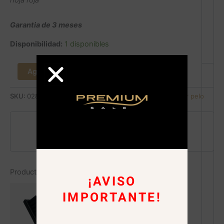
hoja roja
Garantia de 3 meses
Disponibilidad:
1 disponibles
Agregar al carrito
SKU:
02891
Categorías:
Barbería
,
Maquinas para cortar pelo
Pago seguro garantizado
Productos relacionados
¡AVISO
IMPORTANTE!