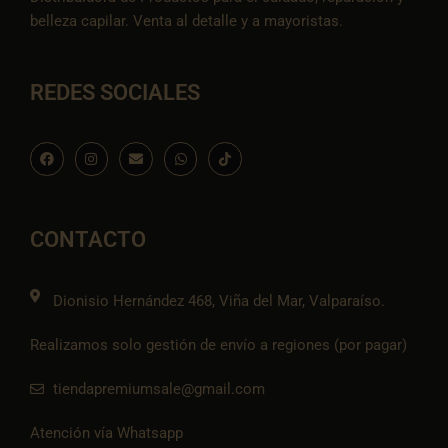
belleza capilar. Venta al detalle y a mayoristas.
REDES SOCIALES
F
I
E
W
I
a
n
n
h
c
c
s
v
a
o
e
t
e
t
n
b
a
l
s
-
o
g
o
a
t
o
r
p
p
i
CONTACTO
k
a
e
p
k
m
t
o
k
Dionisio Hernández 468, Viña del Mar, Valparaíso.
Realizamos solo gestión de envío a regiones (por pagar)
tiendapremiumsale@gmail.com
Atención vía Whatsapp