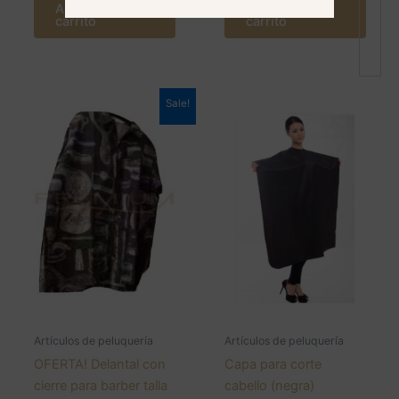
Agregar al
Agregar al
carrito
carrito
Sale!
Artículos de peluquería
Artículos de peluquería
OFERTA! Delantal con
Capa para corte
cierre para barber talla
cabello (negra)