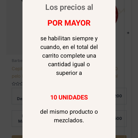
Los precios al
POR MAYOR
+
se habilitan siempre y
cuando, en el total del
carrito complete una
Barbería
Barbería
cantidad igual o
Cepillo limpiador bota
Cera de Peinar 200
superior a
pelo Fade Barber
grm. Red Obopekal
Valorado
Valorado
Al
Al
en
en
10 UNIDADES
$
2.500
$
4.200
0
0
Detalle:
Detalle:
de
de
5
5
del mismo producto o
Por
Por
$
1.850
$
2.500
mezclados.
Mayor:
Mayor: