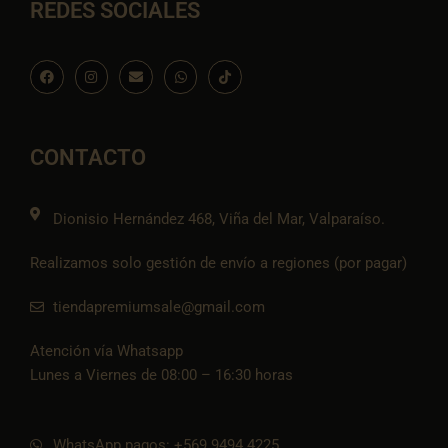
REDES SOCIALES
F
I
E
W
I
a
n
n
h
c
c
s
v
a
o
e
t
e
t
n
b
a
l
s
-
o
g
o
a
t
o
r
p
p
i
CONTACTO
k
a
e
p
k
m
t
o
k
Dionisio Hernández 468, Viña del Mar, Valparaíso.
Realizamos solo gestión de envío a regiones (por pagar)
tiendapremiumsale@gmail.com
Atención vía Whatsapp
Lunes a Viernes de 08:00 – 16:30 horas
WhatsApp pagos: +569 9494 4225