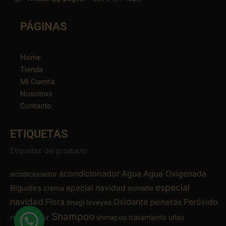
PÁGINAS
Home
Tienda
Mi Cuenta
Nosotros
Contacto
ETIQUETAS
Etiquetas del producto
acondicionador
Agua
Agua Oxigenada
acodicionador
especial
Bigudíes
epecial navidad
crema
esmalte
navidad
Flora
Oxidante
Peróxido
peinetas
imagi
loveyes
Shampoo
removedor
shmapoo
tratamiento
uñas