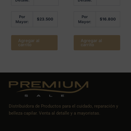
Detalle:
Detalle:
de
5
Por
Por
$
23.500
$
16.800
Mayor:
Mayor:
Agregar al
Agregar al
carrito
carrito
Distribuidora de Productos para el cuidado, reparación y
belleza capilar. Venta al detalle y a mayoristas.