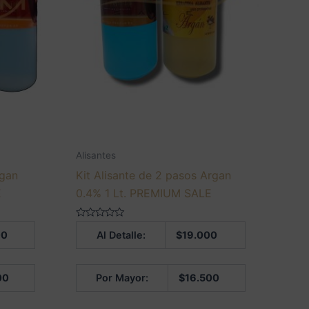
Alisantes
rgan
Kit Alisante de 2 pasos Argan
E
0.4% 1 Lt. PREMIUM SALE
Valorado
00
Al Detalle:
$
19.000
en
0
de
5
00
Por Mayor:
$
16.500