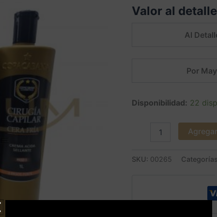
Valor al detall
COPACABANA
(0.6
formol)
Al Detall
cantidad
Por May
Disponibilidad:
22 disp
Agregar 
SKU:
00265
Categoría