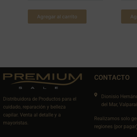
Agregar al carrito
Ag
CONTACTO
Dionisio Hernán
Distribuidora de Productos para el
del Mar, Valpara
cuidado, reparación y belleza
capilar. Venta al detalle y a
Realizamos solo ges
mayoristas.
regiones (por pagar