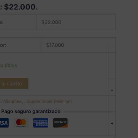
e:
$
22.000
.
e:
$
22.000
or:
$
17.000
onibles
al carrito
-
s:
Alisantes
,
Liquidaciones Premium
Pago seguro garantizado
+