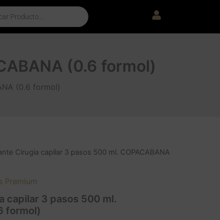
ACABANA (0.6 formol)
ANA (0.6 formol)
isante Cirugia capilar 3 pasos 500 ml. COPACABANA
es Premium
ia capilar 3 pasos 500 ml.
 formol)