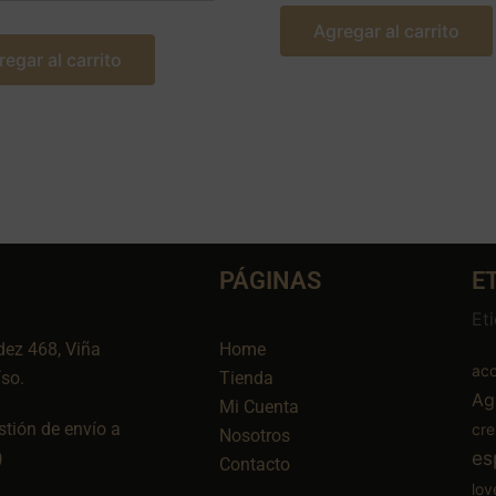
Agregar al carrito
regar al carrito
PÁGINAS
E
Et
dez 468, Viña
Home
aco
íso.
Tienda
Ag
Mi Cuenta
tión de envío a
cr
Nosotros
es
)
Contacto
lov