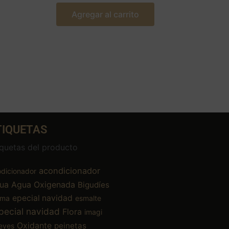
Agregar al carrito
TIQUETAS
iquetas del producto
acondicionador
dicionador
ua
Agua Oxigenada
Bigudíes
epecial navidad
ema
esmalte
pecial navidad
Flora
imagi
Oxidante
peinetas
eyes