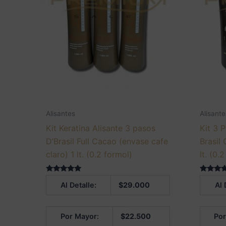
Alisantes
Alisante
Kit Keratina Alisante 3 pasos
Kit 3 
D’Brasil Full Cacao (envase cafe
Brasil
claro) 1 lt. (0.2 formol)
lt. (0.
Valorado en
Valorado
Al Detalle:
$
29.000
Al 
5.00
5.00
de 5
de 5
Por Mayor:
$
22.500
Por