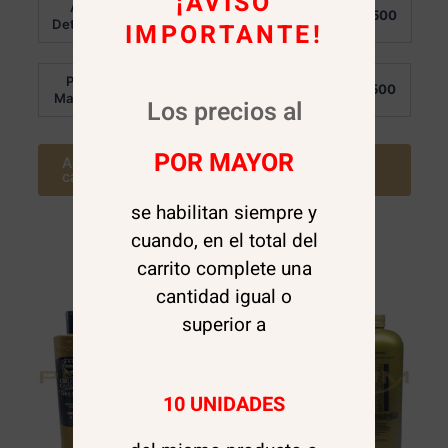
¡AVISO
Al
Al
en
en
$
13.500
$
13.500
0
0
Detalle:
Detalle:
IMPORTANTE!
de
de
5
5
Por
Por
$
13.500
$
13.500
Mayor:
Mayor:
Los precios al
POR MAYOR
Agregar al
Agregar al
carrito
carrito
se habilitan siempre y
cuando, en el total del
carrito complete una
cantidad igual o
superior a
10 UNIDADES