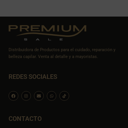
Distribuidora de Productos para el cuidado, reparación y
belleza capilar. Venta al detalle y a mayoristas.
REDES SOCIALES
F
I
E
W
I
a
n
n
h
c
c
s
v
a
o
e
t
e
t
n
b
a
l
s
-
o
g
o
a
t
o
r
p
p
i
CONTACTO
k
a
e
p
k
m
t