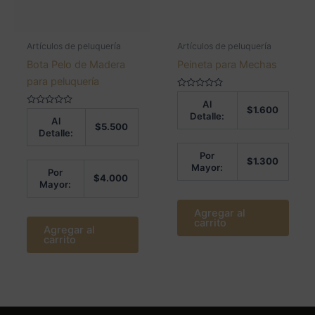
Artículos de peluquería
Artículos de peluquería
Bota Pelo de Madera
Peineta para Mechas
para peluquería
Valorado
Al
en
$
1.600
Valorado
0
Detalle:
Al
en
de
$
5.500
0
5
Detalle:
de
5
Por
$
1.300
Mayor:
Por
$
4.000
Mayor:
Agregar al
carrito
Agregar al
carrito