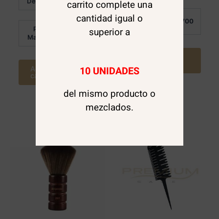
Detalle:
carrito complete una
de
5
cantidad igual o
Por
$
2.700
Mayor:
Por
superior a
$
3.600
Mayor:
Agregar al
carrito
10 UNIDADES
Agregar al
carrito
del mismo producto o
mezclados.