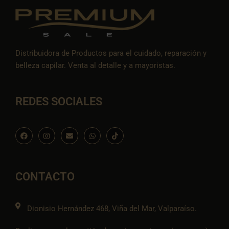
Distribuidora de Productos para el cuidado, reparación y
belleza capilar. Venta al detalle y a mayoristas.
REDES SOCIALES
F
I
E
W
I
a
n
n
h
c
c
s
v
a
o
e
t
e
t
n
b
a
l
s
-
o
g
o
a
t
o
r
p
p
i
CONTACTO
k
a
e
p
k
m
t
o
k
Dionisio Hernández 468, Viña del Mar, Valparaíso.