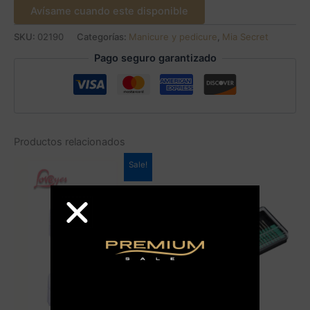
Avísame cuando este disponible
SKU:
02190
Categorías:
Manicure y pedicure
,
Mia Secret
Pago seguro garantizado
Productos relacionados
Sale!