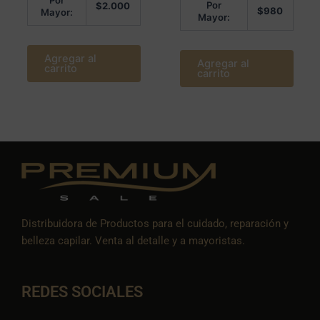
Por
$
2.000
$
980
Mayor:
Mayor:
Agregar al
Agregar al
carrito
carrito
Distribuidora de Productos para el cuidado, reparación y
belleza capilar. Venta al detalle y a mayoristas.
REDES SOCIALES