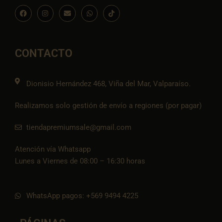
F
I
E
W
I
a
n
n
h
c
c
s
v
a
o
e
t
e
t
n
b
a
l
s
-
o
g
o
a
t
o
r
p
p
i
CONTACTO
k
a
e
p
k
m
t
o
k
Dionisio Hernández 468, Viña del Mar, Valparaíso.
Realizamos solo gestión de envío a regiones (por pagar)
tiendapremiumsale@gmail.com
Atención vía Whatsapp
Lunes a Viernes de 08:00 – 16:30 horas
WhatsApp pagos: +569 9494 4225