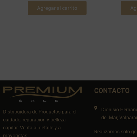
Agregar al carrito
Ag
CONTACTO
Dionisio Hernán
Distribuidora de Productos para el
del Mar, Valpara
cuidado, reparación y belleza
capilar. Venta al detalle y a
Realizamos solo ges
mayoristas.