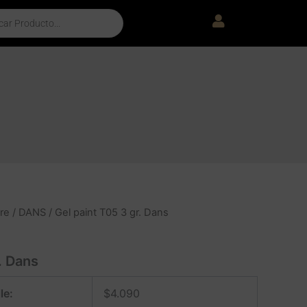
re
/
DANS
/ Gel paint T05 3 gr. Dans
. Dans
le:
$
4.090