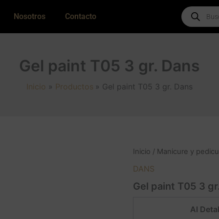
Products
Nosotros
Contacto
search
Gel paint T05 3 gr. Dans
Inicio
Productos
Gel paint T05 3 gr. Dans
Inicio
/
Manicure y pedicu
DANS
Gel paint T05 3 gr
Al Detal