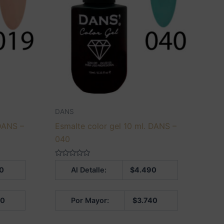
DANS
 DANS –
Esmalte color gel 10 ml. DANS –
040
Valorado
0
Al Detalle:
$
4.490
en
0
de
5
40
Por Mayor:
$
3.740