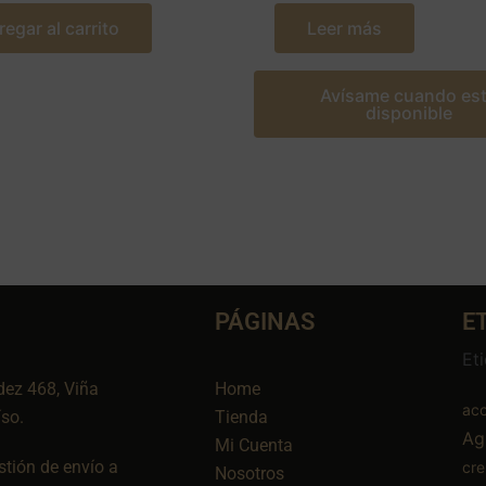
regar al carrito
Leer más
Avísame cuando es
disponible
PÁGINAS
E
Et
dez 468, Viña
Home
aco
íso.
Tienda
Ag
Mi Cuenta
tión de envío a
cr
Nosotros