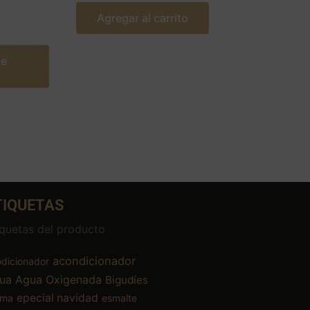
Agregar al carrito
te
TIQUETAS
iquetas del producto
acondicionador
dicionador
ua
Agua Oxigenada
Bigudíes
epecial navidad
ema
esmalte