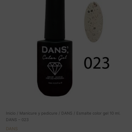
Inicio
/
Manicure y pedicure
/
DANS
/ Esmalte color gel 10 ml.
DANS – 023
DANS