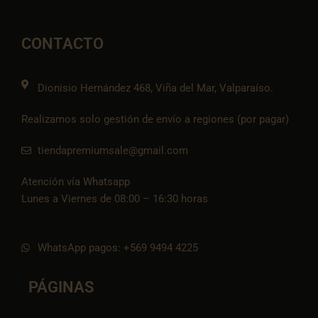
e
t
e
t
n
b
a
l
s
-
o
g
o
a
t
o
r
p
p
i
CONTACTO
k
a
e
p
k
m
t
o
k
Dionisio Hernández 468, Viña del Mar, Valparaíso.
Realizamos solo gestión de envío a regiones (por pagar)
tiendapremiumsale@gmail.com
Atención vía Whatsapp
Lunes a Viernes de 08:00 – 16:30 horas
WhatsApp pagos: +569 9494 4225
PÁGINAS