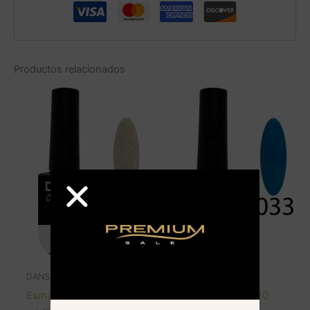
Productos relacionados
AGOTADO
AGOTADO
DANS
DANS
Esmalte color gel 10
Esmalte color gel 10