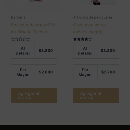
Barbería
Artículos de peluquería
Rociador de Agua 500
Capa para corte
ml. Diseño Tricolor
cabello (negra)
Valorado
Valorado
Al
Al
en
en
$
3.800
$
3.800
0
4.00
Detalle:
Detalle:
de
de 5
5
Por
Por
$
2.880
$
2.700
Mayor:
Mayor:
Agregar al
Agregar al
carrito
carrito