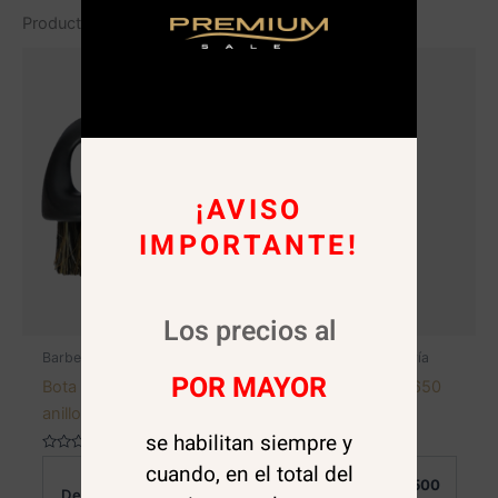
Productos relacionados
¡AVISO
IMPORTANTE!
Los precios al
Barbería
Artículos de peluquería
POR MAYOR
Bota pelo Barbera con
Talco Perfumado 650
anillo
grm.
se habilitan siempre y
Valorado
Valorado
cuando, en el total del
Al
Al
en
en
$
2.500
$
3.500
0
0
Detalle:
Detalle: