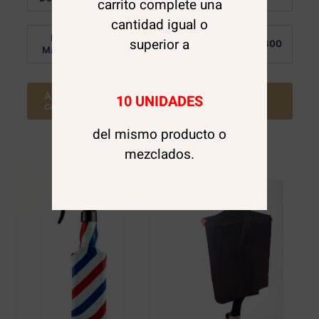
carrito complete una
de
de
5
5
cantidad igual o
Por
Por
superior a
$
1.850
$
2.300
Mayor:
Mayor:
Agregar al
Agregar al
10 UNIDADES
carrito
carrito
del mismo producto o
mezclados.