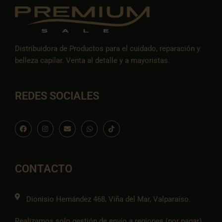
Distribuidora de Productos para el cuidado, reparación y
belleza capilar. Venta al detalle y a mayoristas.
REDES SOCIALES
F
I
E
W
I
a
n
n
h
c
c
s
v
a
o
e
t
e
t
n
b
a
l
s
-
o
g
o
a
t
o
r
p
p
i
CONTACTO
k
a
e
p
k
m
t
o
k
Dionisio Hernández 468, Viña del Mar, Valparaíso.
Realizamos solo gestión de envío a regiones (por pagar)