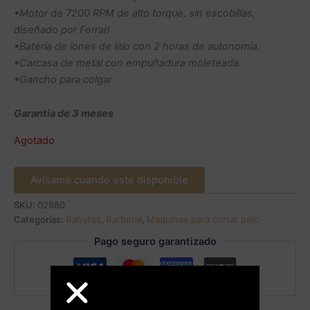
•Motor de 7200 RPM de alto torque, sin escobillas,
diseñado por Ferrari
•Batería de iones de litio con 2 horas de autonomía.
•Carcasa de metal con empuñadura moleteada.
•Gancho para colgar
Garantia de 3 meses
Agotado
Avísame cuando este disponible
SKU:
02880
Categorías:
Babyliss
,
Barbería
,
Maquinas para cortar pelo
Pago seguro garantizado