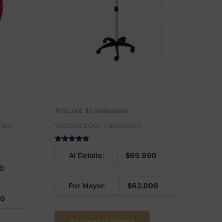
Artículos de peluquería
 Red
Vaporizador Vapozono
Valorado en
Al Detalle:
$
69.990
5.00
de 5
0
Por Mayor:
$
63.000
00