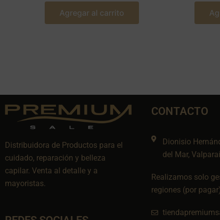
Agregar al carrito
Ag
CONTACTO
Dionisio Hernán
Distribuidora de Productos para el
del Mar, Valpara
cuidado, reparación y belleza
capilar. Venta al detalle y a
Realizamos solo ges
mayoristas.
regiones (por pagar
tiendapremiums