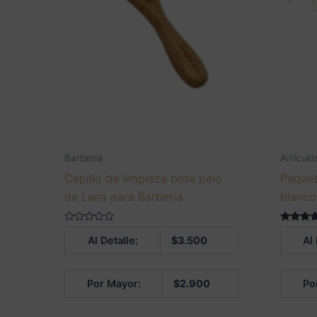
Barbería
Artículo
Cepillo de limpieza bota pelo
Paquet
de Lana para Barberia
blanco
Valorado
Valorado
Al Detalle:
$
3.500
Al 
en
5.00
0
de 5
de
5
Por Mayor:
$
2.900
Po