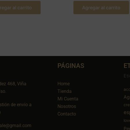
regar al carrito
Agregar al carrito
PÁGINAS
E
Et
dez 468, Viña
Home
aco
íso.
Tienda
Ag
Mi Cuenta
tión de envío a
cr
Nosotros
es
)
Contacto
lov
ale@gmail.com
Pe