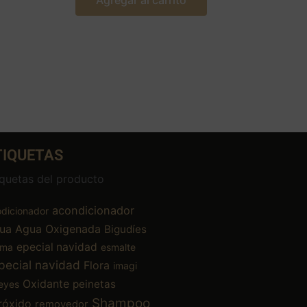
Agregar al carrito
TIQUETAS
iquetas del producto
acondicionador
dicionador
ua
Agua Oxigenada
Bigudíes
epecial navidad
ema
esmalte
pecial navidad
Flora
imagi
Oxidante
peinetas
eyes
Shampoo
róxido
removedor