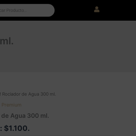
ml.
 Rociador de Agua 300 ml.
s Premium
 de Agua 300 ml.
e:
$
1.100
.