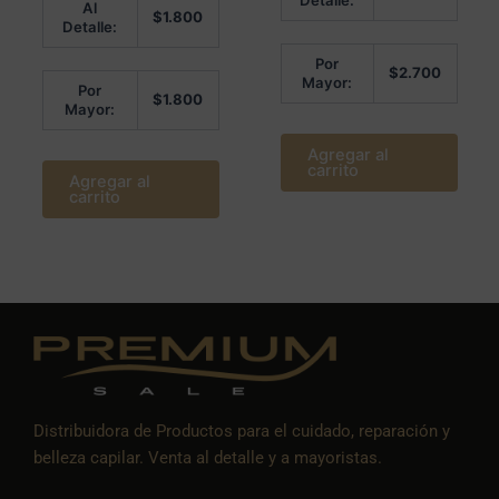
Detalle:
Al
en
de
$
1.800
0
5
Detalle:
de
5
Por
$
2.700
Mayor:
Por
$
1.800
Mayor:
Agregar al
carrito
Agregar al
carrito
Distribuidora de Productos para el cuidado, reparación y
belleza capilar. Venta al detalle y a mayoristas.