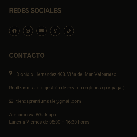
REDES SOCIALES
F
I
E
W
I
a
n
n
h
c
c
s
v
a
o
e
t
e
t
n
b
a
l
s
-
o
g
o
a
t
o
r
p
p
i
CONTACTO
k
a
e
p
k
m
t
o
k
Dionisio Hernández 468, Viña del Mar, Valparaíso.
Realizamos solo gestión de envío a regiones (por pagar)
tiendapremiumsale@gmail.com
Atención vía Whatsapp
Lunes a Viernes de 08:00 – 16:30 horas