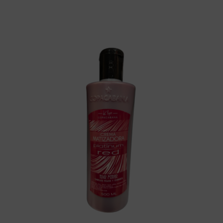
Crema
matizadora
Rojo
Premium
500
ML.
Copacabana
cantidad