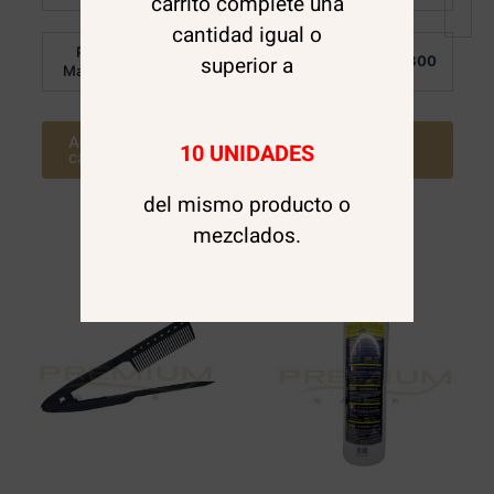
carrito complete una
5
cantidad igual o
Por
Por
superior a
$
2.700
$
2.300
Mayor:
Mayor:
Agregar al
Agregar al
10 UNIDADES
carrito
carrito
del mismo producto o
mezclados.