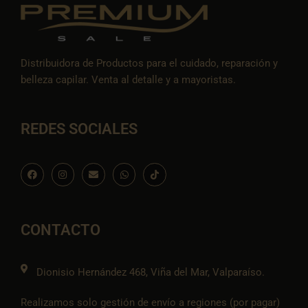
Distribuidora de Productos para el cuidado, reparación y
belleza capilar. Venta al detalle y a mayoristas.
REDES SOCIALES
F
I
E
W
I
a
n
n
h
c
c
s
v
a
o
e
t
e
t
n
b
a
l
s
-
o
g
o
a
t
o
r
p
p
i
CONTACTO
k
a
e
p
k
m
t
o
k
Dionisio Hernández 468, Viña del Mar, Valparaíso.
Realizamos solo gestión de envío a regiones (por pagar)