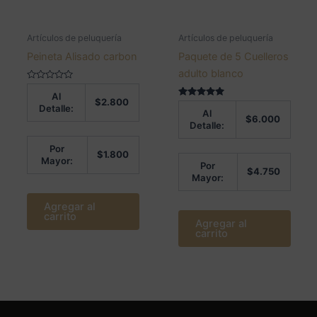
Artículos de peluquería
Artículos de peluquería
Peineta Alisado carbon
Paquete de 5 Cuelleros
adulto blanco
Valorado
Al
en
$
2.800
0
Valorado en
Detalle:
Al
de
5.00
$
6.000
5
de 5
Detalle:
Por
$
1.800
Mayor:
Por
$
4.750
Mayor:
Agregar al
carrito
Agregar al
carrito