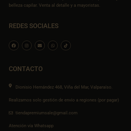
belleza capilar. Venta al detalle y a mayoristas.
REDES SOCIALES
F
I
E
W
I
a
n
n
h
c
c
s
v
a
o
e
t
e
t
n
b
a
l
s
-
o
g
o
a
t
o
r
p
p
i
CONTACTO
k
a
e
p
k
m
t
o
k
Dionisio Hernández 468, Viña del Mar, Valparaíso.
Realizamos solo gestión de envío a regiones (por pagar)
tiendapremiumsale@gmail.com
Atención vía Whatsapp