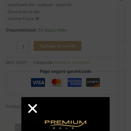
-
-Ideal para dar cualquier aspecto.
-Dura todo el día.
-Aroma Fresa 🍓
Disponibilidad:
35 disponibles
Agregar al carrito
SKU:
02997
Categorías:
Barbería
,
Obopekal
Pago seguro garantizado
Productos relacionados
Sale!