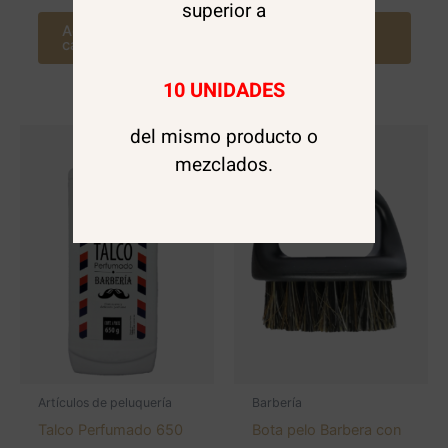
superior a
Agregar al
Agregar al
carrito
carrito
10 UNIDADES
del mismo producto o
mezclados.
Artículos de peluquería
Barbería
Talco Perfumado 650
Bota pelo Barbera con