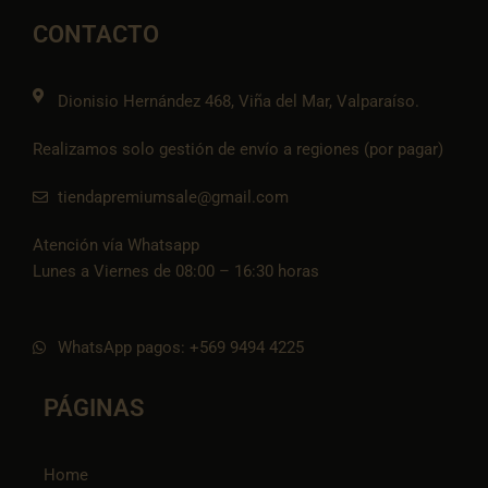
o
g
o
a
t
o
r
p
p
i
CONTACTO
k
a
e
p
k
m
t
o
k
Dionisio Hernández 468, Viña del Mar, Valparaíso.
Realizamos solo gestión de envío a regiones (por pagar)
tiendapremiumsale@gmail.com
Atención vía Whatsapp
Lunes a Viernes de 08:00 – 16:30 horas
WhatsApp pagos: +569 9494 4225
PÁGINAS
Home