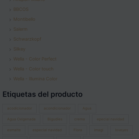
BBCOS
Montibello
Salerm
Schwarzkopf
Silkey
Wella - Color Perfect
Wella - Color touch
Wella - Illumina Color
Etiquetas del producto
acodicionador
acondicionador
Agua
Agua Oxigenada
Bigudíes
crema
epecial navidad
esmalte
especial navidad
Flora
imagi
loveyes