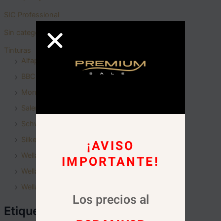
SIC Professional
Sin categoria
Tinturas
Alfaparf Milano
BBCOS
Montibello
Salerm
Schwarzkopf
Silkey
¡AVISO
Wella - Color Perfect
IMPORTANTE!
Wella - Color touch
Wella - Illumina Color
Los precios al
Etiquetas del producto