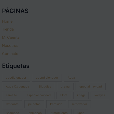
PÁGINAS
Home
Tienda
Mi Cuenta
Nosotros
Contacto
Etiquetas
acodicionador
acondicionador
Agua
Agua Oxigenada
Bigudíes
crema
epecial navidad
esmalte
especial navidad
Flora
imagi
loveyes
Oxidante
peinetas
Peróxido
removedor
Shampoo
shmapoo
tratamiento
uñas