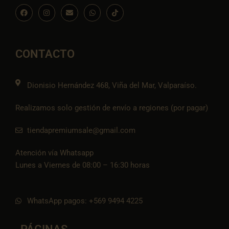
F
I
E
W
I
a
n
n
h
c
c
s
v
a
o
e
t
e
t
n
b
a
l
s
-
o
g
o
a
t
o
r
p
p
i
CONTACTO
k
a
e
p
k
m
t
o
k
Dionisio Hernández 468, Viña del Mar, Valparaíso.
Realizamos solo gestión de envío a regiones (por pagar)
tiendapremiumsale@gmail.com
Atención vía Whatsapp
Lunes a Viernes de 08:00 – 16:30 horas
WhatsApp pagos: +569 9494 4225