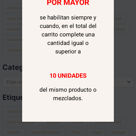
POR MAYOR
acodicionador
acondicionador
Agua
se habilitan siempre y
Agua Oxigenada
Bigudíes
crema
epecial navidad
cuando, en el total del
esmalte
especial navidad
Flora
imagi
loveyes
carrito complete una
Oxidante
peinetas
Peróxido
removedor
cantidad igual o
superior a
Shampoo
shmapoo
tratamiento
uñas
Categorías del producto
10 UNIDADES
Elige una categoría
del mismo producto o
Etiquetas del producto
mezclados.
acodicionador
acondicionador
Agua
Agua Oxigenada
Bigudíes
crema
epecial navidad
esmalte
especial navidad
Flora
imagi
loveyes