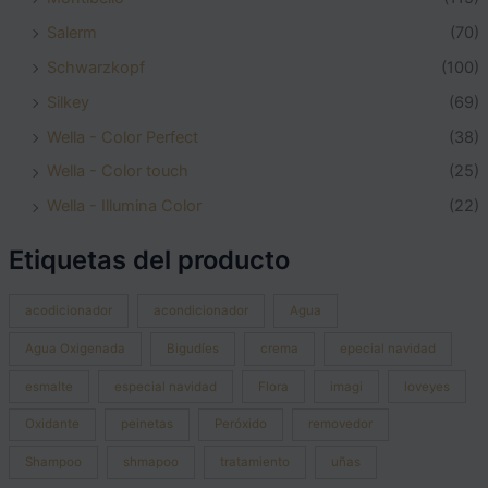
Salerm
(70)
Schwarzkopf
(100)
Silkey
(69)
Wella - Color Perfect
(38)
Wella - Color touch
(25)
Wella - Illumina Color
(22)
Etiquetas del producto
acodicionador
acondicionador
Agua
Agua Oxigenada
Bigudíes
crema
epecial navidad
esmalte
especial navidad
Flora
imagi
loveyes
Oxidante
peinetas
Peróxido
removedor
Shampoo
shmapoo
tratamiento
uñas