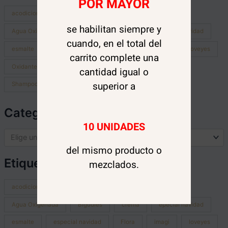
POR MAYOR
acodicionador
acondicionador
Agua
se habilitan siempre y
Agua Oxigenada
Bigudíes
crema
epecial navidad
cuando, en el total del
esmalte
especial navidad
Flora
imagi
loveyes
carrito complete una
Oxidante
peinetas
Peróxido
removedor
cantidad igual o
superior a
Shampoo
shmapoo
tratamiento
uñas
Categorías del producto
10 UNIDADES
Elige una categoría
del mismo producto o
Etiquetas del producto
mezclados.
acodicionador
acondicionador
Agua
Agua Oxigenada
Bigudíes
crema
epecial navidad
esmalte
especial navidad
Flora
imagi
loveyes