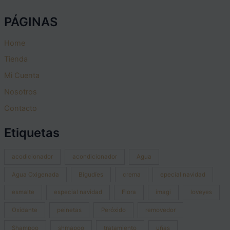
PÁGINAS
Home
Tienda
Mi Cuenta
Nosotros
Contacto
Etiquetas
acodicionador
acondicionador
Agua
Agua Oxigenada
Bigudíes
crema
epecial navidad
esmalte
especial navidad
Flora
imagi
loveyes
Oxidante
peinetas
Peróxido
removedor
Shampoo
shmapoo
tratamiento
uñas