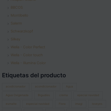
BBCOS
Montibello
Salerm
Schwarzkopf
Silkey
Wella - Color Perfect
Wella - Color touch
Wella - Illumina Color
Etiquetas del producto
acodicionador
acondicionador
Agua
Agua Oxigenada
Bigudíes
crema
epecial navidad
esmalte
especial navidad
Flora
imagi
loveyes