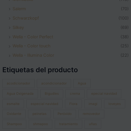
Salerm
(70)
Schwarzkopf
(100)
Silkey
(69)
Wella - Color Perfect
(38)
Wella - Color touch
(25)
Wella - Illumina Color
(22)
Etiquetas del producto
acodicionador
acondicionador
Agua
Agua Oxigenada
Bigudíes
crema
epecial navidad
esmalte
especial navidad
Flora
imagi
loveyes
Oxidante
peinetas
Peróxido
removedor
Shampoo
shmapoo
tratamiento
uñas