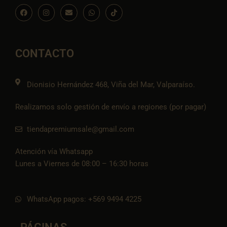
F
I
E
W
I
a
n
n
h
c
c
s
v
a
o
e
t
e
t
n
b
a
l
s
-
o
g
o
a
t
o
r
p
p
i
CONTACTO
k
a
e
p
k
m
t
o
k
Dionisio Hernández 468, Viña del Mar, Valparaíso.
Realizamos solo gestión de envío a regiones (por pagar)
tiendapremiumsale@gmail.com
Atención vía Whatsapp
Lunes a Viernes de 08:00 – 16:30 horas
WhatsApp pagos: +569 9494 4225