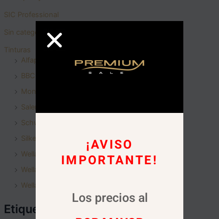
SIC Professional
Sin categoria
Tinturas
Alfaparf Milano
BBCOS
Montibello
Salerm
Schwarzkopf
Silkey
¡AVISO
Wella - Color Perfect
IMPORTANTE!
Wella - Color touch
Wella - Illumina Color
Los precios al
Etiquetas del producto