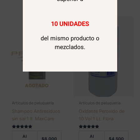
10 UNIDADES
del mismo producto o
mezclados.
AGOTADO
Artículos de peluquería
Artículos de peluquería
Shampoo Antiresiduos
Oxidante Peroxido de
sin sal 1 lt. MaxCare
10 Vol 1 Lt. Flora
Valorado en
Valorado en
Al
Al
5.00
5.00
$
8.000
$
4.500
de 5
de 5