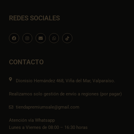
REDES SOCIALES
F
I
E
W
I
a
n
n
h
c
c
s
v
a
o
e
t
e
t
n
b
a
l
s
-
o
g
o
a
t
o
r
p
p
i
CONTACTO
k
a
e
p
k
m
t
o
k
Dionisio Hernández 468, Viña del Mar, Valparaíso.
Realizamos solo gestión de envío a regiones (por pagar)
tiendapremiumsale@gmail.com
Atención vía Whatsapp
Lunes a Viernes de 08:00 – 16:30 horas