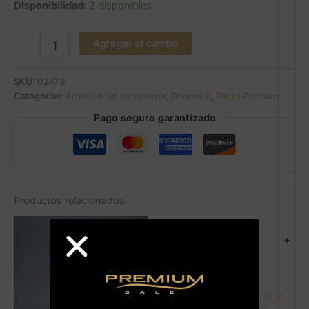
Disponibilidad:
2 disponibles
Agregar al carrito
SKU:
03473
Categorías:
Artículos de peluquería
,
Obopekal
,
Packs Premium
Pago seguro garantizado
Productos relacionados
+