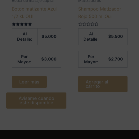
Botox de masaje capilar
Matizadores
Botox matizante Azul
Shampoo Matizador
1/2 kl. OUI
Rojo 500 ml Oui
Valorado en
Valorado
Al
Al
5.00
en
$
5.000
$
5.500
de 5
0
Detalle:
Detalle:
de
5
Por
Por
$
3.000
$
2.700
Mayor:
Mayor:
Leer más
Agregar al
carrito
Avísame cuando
este disponible