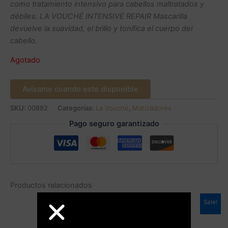
como tratamiento intensivo para cabellos maltratados y
débiles. LA VOUCHÉ INTENSIVE REPAIR Mascarilla
devuelve la suavidad, el brillo y tonifica el cuerpo del
cabello.
Agotado
Avísame cuando este disponible
SKU:
00882
Categorías:
La Vouché
,
Matizadores
Pago seguro garantizado
Productos relacionados
Sale!