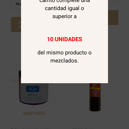
carrito complete una
$
17.500
Mayor:
cantidad igual o
superior a
Agregar al
carrito
Agregar al
carrito
10 UNIDADES
del mismo producto o
mezclados.
AGOTADO