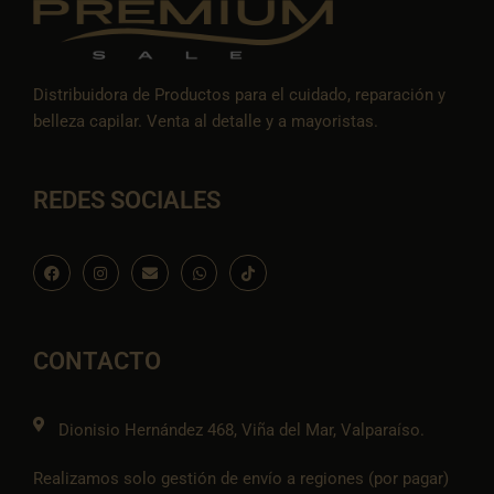
Distribuidora de Productos para el cuidado, reparación y
belleza capilar. Venta al detalle y a mayoristas.
REDES SOCIALES
F
I
E
W
I
a
n
n
h
c
c
s
v
a
o
e
t
e
t
n
b
a
l
s
-
o
g
o
a
t
o
r
p
p
i
CONTACTO
k
a
e
p
k
m
t
o
k
Dionisio Hernández 468, Viña del Mar, Valparaíso.
Realizamos solo gestión de envío a regiones (por pagar)