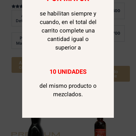
Valorado en
Al
5.00
$
5.500
se habilitan siempre y
Valorado en
de 5
Detalle:
Al
5.00
$
16.000
de 5
cuando, en el total del
Detalle:
carrito complete una
Por
$
2.700
Mayor:
cantidad igual o
Por
$
10.990
Mayor:
superior a
Leer más
Agregar al
carrito
10 UNIDADES
Avísame cuando
este disponible
del mismo producto o
mezclados.