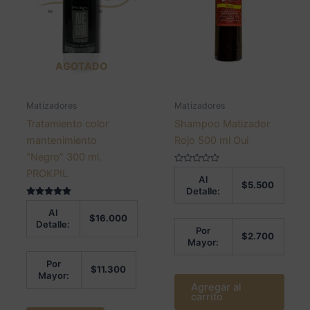
AGOTADO
Matizadores
Matizadores
Tratamiento color
Shampoo Matizador
mantenimiento
Rojo 500 ml Oui
“Negro” 300 ml.
Valorado
PROKPIL
Al
en
$
5.500
0
Detalle:
de
Valorado en
5
Al
5.00
$
16.000
de 5
Detalle:
Por
$
2.700
Mayor:
Por
$
11.300
Mayor:
Agregar al
carrito