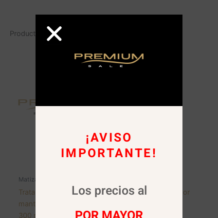
Productos relacionados
¡AVISO
IMPORTANTE!
AGOTADO
Matizadores
Matizadores
Los precios al
Tratamiento color
Shampoo Matizador
mantenimiento “Humo”
Azul 500 ml Oui
POR MAYOR
300 ml. PROKPIL