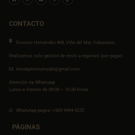
a
n
n
h
c
c
s
v
a
o
e
t
e
t
n
b
a
l
s
-
o
g
o
a
t
o
r
p
p
i
CONTACTO
k
a
e
p
k
m
t
o
k
Dionisio Hernández 468, Viña del Mar, Valparaíso.
Realizamos solo gestión de envío a regiones (por pagar)
tiendapremiumsale@gmail.com
Atención vía Whatsapp
Lunes a Viernes de 08:00 – 16:30 horas
WhatsApp pagos: +569 9494 4225
PÁGINAS