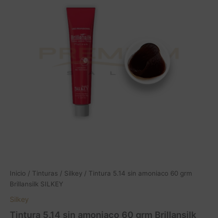
amoniaco
60
grm
Brillansilk
SILKEY
cantidad
Inicio
/
Tinturas
/
Silkey
/ Tintura 5.14 sin amoniaco 60 grm
Brillansilk SILKEY
Silkey
Tintura 5.14 sin amoniaco 60 grm Brillansilk