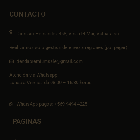
b
a
l
s
-
o
g
o
a
t
o
r
p
p
i
CONTACTO
k
a
e
p
k
m
t
o
k
Dionisio Hernández 468, Viña del Mar, Valparaíso.
Realizamos solo gestión de envío a regiones (por pagar)
tiendapremiumsale@gmail.com
Atención vía Whatsapp
Lunes a Viernes de 08:00 – 16:30 horas
WhatsApp pagos: +569 9494 4225
PÁGINAS