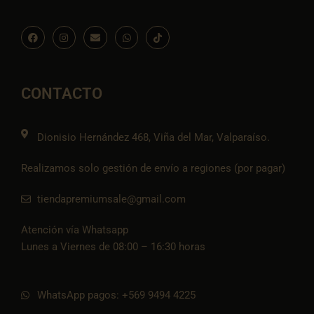
F
I
E
W
I
a
n
n
h
c
c
s
v
a
o
e
t
e
t
n
b
a
l
s
-
o
g
o
a
t
o
r
p
p
i
CONTACTO
k
a
e
p
k
m
t
o
k
Dionisio Hernández 468, Viña del Mar, Valparaíso.
Realizamos solo gestión de envío a regiones (por pagar)
tiendapremiumsale@gmail.com
Atención vía Whatsapp
Lunes a Viernes de 08:00 – 16:30 horas
WhatsApp pagos: +569 9494 4225