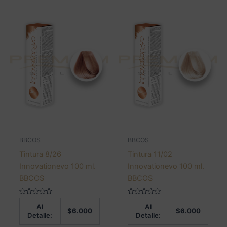
BBCOS
BBCOS
Tintura 8/26
Tintura 11/02
Innovationevo 100 ml.
Innovationevo 100 ml.
BBCOS
BBCOS
Valorado
Valorado
Al
Al
en
en
$
6.000
$
6.000
0
0
Detalle:
Detalle:
de
de
5
5