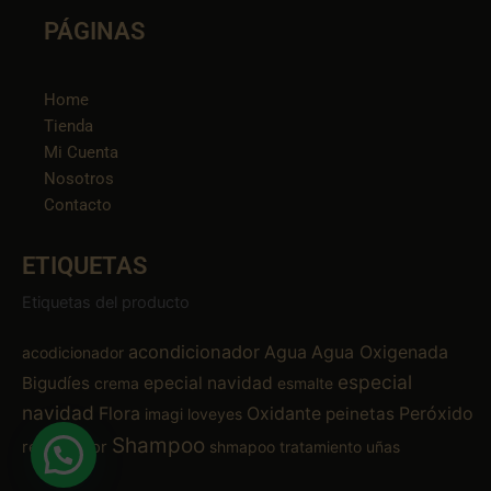
PÁGINAS
Home
Tienda
Mi Cuenta
Nosotros
Contacto
ETIQUETAS
Etiquetas del producto
acondicionador
Agua
Agua Oxigenada
acodicionador
especial
Bigudíes
epecial navidad
crema
esmalte
navidad
Flora
Oxidante
Peróxido
peinetas
imagi
loveyes
Shampoo
removedor
shmapoo
tratamiento
uñas