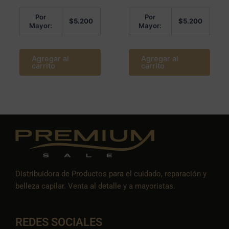
Por
Por
$
5.200
$
5.200
Mayor:
Mayor:
Agregar al
Agregar al
carrito
carrito
Distribuidora de Productos para el cuidado, reparación y
belleza capilar. Venta al detalle y a mayoristas.
REDES SOCIALES