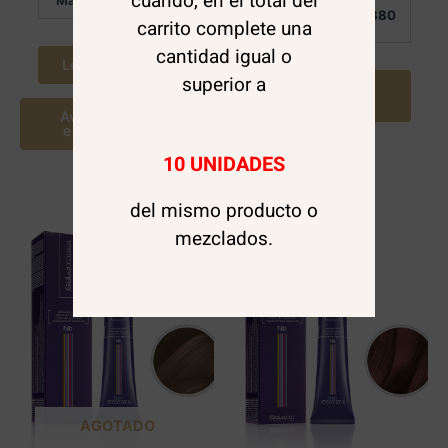
cuando, en el total del
Por
$
6.880
carrito complete una
Mayor:
cantidad igual o
Leer más
superior a
Agregar al
carrito
Avísame cuando
este disponible
10 UNIDADES
del mismo producto o
mezclados.
AGOTADO