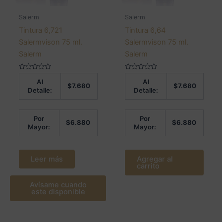
Salerm
Salerm
Tintura 6,721
Tintura 6,64
Salermvison 75 ml.
Salermvison 75 ml.
Salerm
Salerm
Valorado
Valorado
Al
Al
en
en
$
7.680
$
7.680
0
0
Detalle:
Detalle:
de
de
5
5
Por
Por
$
6.880
$
6.880
Mayor:
Mayor:
Leer más
Agregar al
carrito
Avísame cuando
este disponible