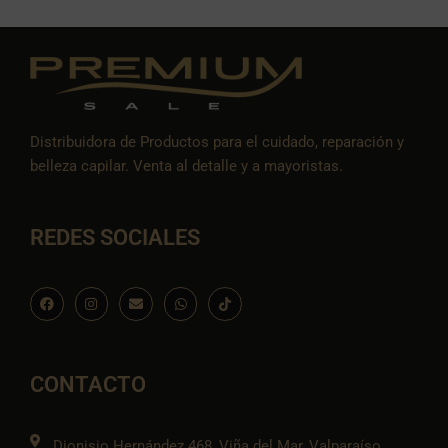
Distribuidora de Productos para el cuidado, reparación y
belleza capilar. Venta al detalle y a mayoristas.
REDES SOCIALES
F
I
E
W
I
a
n
n
h
c
c
s
v
a
o
e
t
e
t
n
b
a
l
s
-
o
g
o
a
t
o
r
p
p
i
CONTACTO
k
a
e
p
k
m
t
o
k
Dionisio Hernández 468, Viña del Mar, Valparaíso.