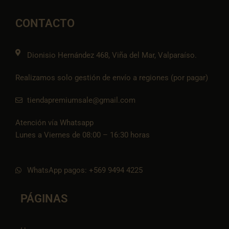
b
a
l
s
-
o
g
o
a
t
o
r
p
p
i
CONTACTO
k
a
e
p
k
m
t
o
k
Dionisio Hernández 468, Viña del Mar, Valparaíso.
Realizamos solo gestión de envío a regiones (por pagar)
tiendapremiumsale@gmail.com
Atención vía Whatsapp
Lunes a Viernes de 08:00 – 16:30 horas
WhatsApp pagos: +569 9494 4225
PÁGINAS