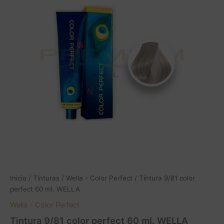
perfect
60
ml.
WELLA
cantidad
Inicio
/
Tinturas
/
Wella - Color Perfect
/ Tintura 9/81 color
perfect 60 ml. WELLA
Wella - Color Perfect
Tintura 9/81 color perfect 60 ml. WELLA