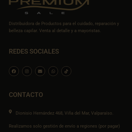
Distribuidora de Productos para el cuidado, reparación y
belleza capilar. Venta al detalle y a mayoristas.
REDES SOCIALES
F
I
E
W
I
a
n
n
h
c
c
s
v
a
o
e
t
e
t
n
b
a
l
s
-
o
g
o
a
t
o
r
p
p
i
CONTACTO
k
a
e
p
k
m
t
o
k
Dionisio Hernández 468, Viña del Mar, Valparaíso.
Realizamos solo gestión de envío a regiones (por pagar)