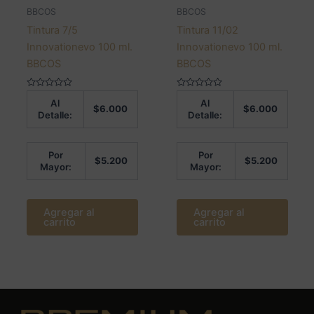
BBCOS
BBCOS
Tintura 7/5
Tintura 11/02
Innovationevo 100 ml.
Innovationevo 100 ml.
BBCOS
BBCOS
Valorado
Valorado
Al
Al
en
en
$
6.000
$
6.000
0
0
Detalle:
Detalle:
de
de
5
5
Por
Por
$
5.200
$
5.200
Mayor:
Mayor:
Agregar al
Agregar al
carrito
carrito