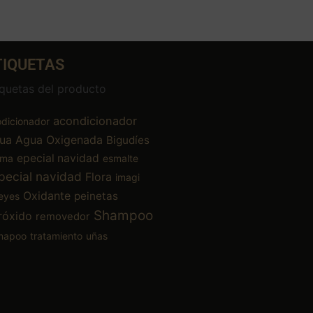
TIQUETAS
iquetas del producto
acondicionador
dicionador
ua
Agua Oxigenada
Bigudíes
epecial navidad
ema
esmalte
pecial navidad
Flora
imagi
Oxidante
peinetas
eyes
Shampoo
róxido
removedor
mapoo
tratamiento
uñas