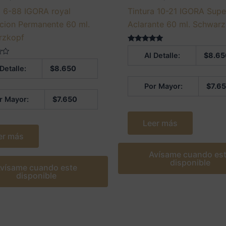
a 6-88 IGORA royal
Tintura 10-21 IGORA Supe
cion Permanente 60 ml.
Aclarante 60 ml. Schwar
rzkopf
Valorado en
Al Detalle:
$
8.65
5.00
de 5
 Detalle:
$
8.650
Por Mayor:
$
7.6
r Mayor:
$
7.650
Leer más
er más
Avísame cuando es
disponible
vísame cuando este
disponible