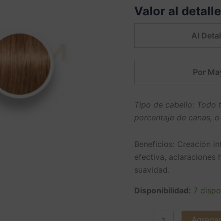
Valor al detall
ml.
Schwarzkopf
cantidad
Al Detal
Por Ma
Tipo de cabello: Todo t
porcentaje de canas, o
Beneficios: Creación in
efectiva, aclaraciones 
suavidad.
Disponibilidad:
7 dispo
Agregar 