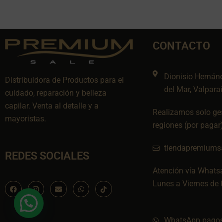
CONTACTO
Dionisio Hernán
Distribuidora de Productos para el
del Mar, Valpara
cuidado, reparación y belleza
capilar. Venta al detalle y a
Realizamos solo ges
mayoristas.
regiones (por pagar
tiendapremiums
REDES SOCIALES
Atención vía Whats
Lunes a Viernes de 
F
I
E
W
I
a
n
n
h
c
c
s
v
a
o
e
t
e
t
n
b
a
l
s
-
o
g
o
a
t
WhatsApp pagos