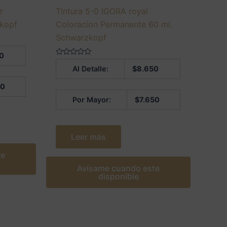
r
Tintura 5-0 IGORA royal
zkopf
Coloracion Permanente 60 ml.
Schwarzkopf
0
Valorado
Al Detalle:
$
8.650
en
0
de
50
5
Por Mayor:
$
7.650
Leer más
te
Avísame cuando este
disponible