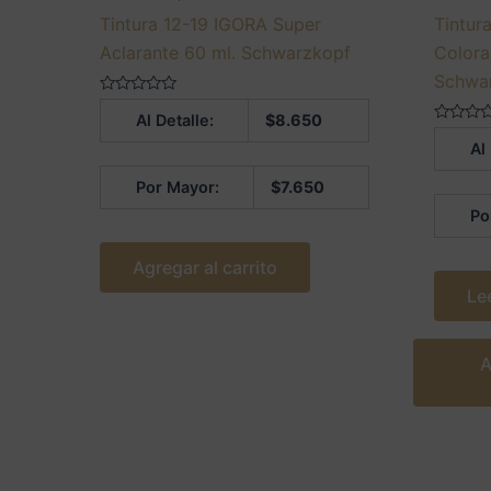
Tintura 12-19 IGORA Super
Tintur
Aclarante 60 ml. Schwarzkopf
Colora
Schwa
Valorado
Al Detalle:
$
8.650
en
0
Valorado
Al
de
en
5
0
de
Por Mayor:
$
7.650
5
Po
Agregar al carrito
Le
A