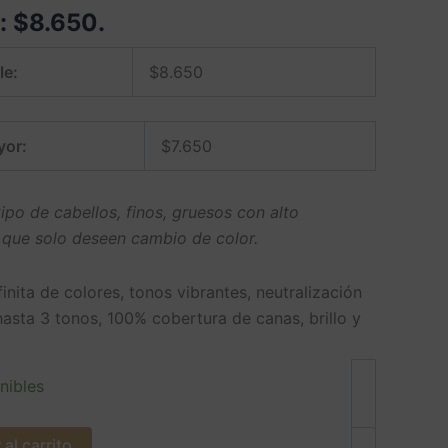
e:
$
8.650
.
le:
$
8.650
yor:
$
7.650
ipo de cabellos, finos, gruesos con alto
 que solo deseen cambio de color.
finita de colores, tonos vibrantes, neutralización
hasta 3 tonos, 100% cobertura de canas, brillo y
nibles
al carrito